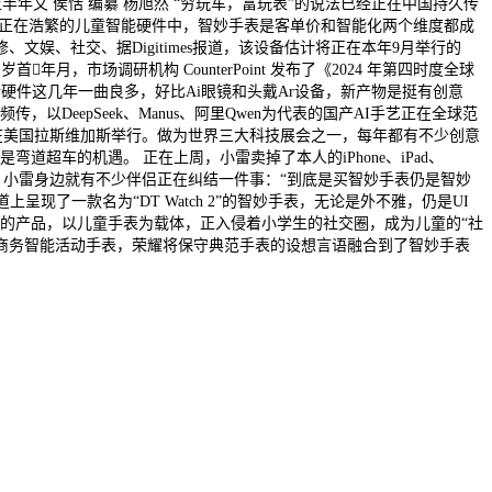
年文 侯恬 编纂 杨旭然 “穷玩车，富玩表”的说法已经正在中国持久传
体正在浩繁的儿童智能硬件中，智妙手表是客单价和智能化两个维度都成
、社交、据Digitimes报道，该设备估计将正在本年9月举行的
月，市场调研机构 CounterPoint 发布了《2024 年第四时度全球
连系的新硬件这几年一曲良多，好比Ai眼镜和头戴Ar设备，新产物是挺有创意
DeepSeek、Manus、阿里Qwen为代表的国产AI手艺正在全球范
S 2025正在美国拉斯维加斯举行。做为世界三大科技展会之一，每年都有不少创意
道超车的机遇。 正在上周，小雷卖掉了本人的iPhone、iPad、
年前起头，小雷身边就有不少伴侣正在纠结一件事：“到底是买智妙手表仍是智妙
呈现了一款名为“DT Watch 2”的智妙手表，无论是外不雅，仍是UI
些过时的产品，以儿童手表为载体，正入侵着小学生的社交圈，成为儿童的“社
位时髦轻商务智能活动手表，荣耀将保守典范手表的设想言语融合到了智妙手表