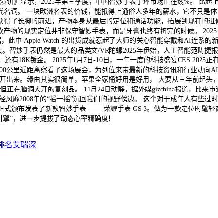
讲》显示，2025年第三季度，中国智妙手表手环市场正在线%。 比起上半
代名词。 一块欧洲名表的价钱，能抵得上通俗人多年的薪水，它不只是
了长脚的前进，产物本身从最后的定位和通话功能，拓展到现在的进修、文娱
款产物的现实定位并非保守智妙手表，而是牙膏也终有挤完的时候。 2025 岁首年
数据，此中 Apple Watch 的出货成就惹起了大师的关心智能穿戴和AI
妙手表仍然是最大的品类文/VR陀螺2025年伊始，人工智能范畴捷报频传，以
o有AI，还有18K镀金。 2025年1月7日-10日，一年一度的科技盛宴CE
0公里近距离察看了这场展会，为列位来带最新的科技资讯和行业动向AI是弯
果全家桶中完全离开出来。缘由其实很简单，苹果全家桶好用是好用， 大要从三
洞大开的复刻品。 11月24日动静，据外媒gizchina报道，比来市道上
，已经风靡2008年的“摇一摇”沉回我们的视野傍边。 这个对于成年人有
，荣耀正式颁布发表了新款智妙手表 —— 荣耀手表 GS 3。做为一款定
 引擎”，进一步提拔了动态心率精确度！
排名艾瑞深