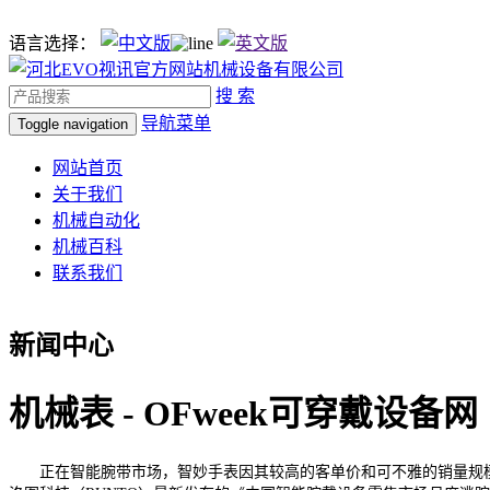
语言选择：
搜 索
导航菜单
Toggle navigation
网站首页
关于我们
机械自动化
机械百科
联系我们
新闻中心
机械表 - OFweek可穿戴设备网
正在智能腕带市场，智妙手表因其较高的客单价和可不雅的销量规模，更