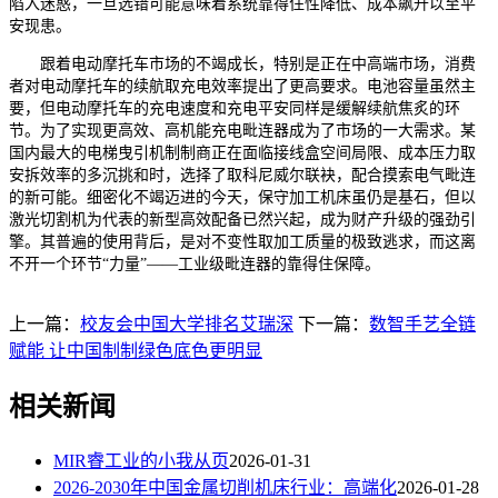
陷入迷惑，一旦选错可能意味着系统靠得住性降低、成本飙升以至平
安现患。
跟着电动摩托车市场的不竭成长，特别是正在中高端市场，消费
者对电动摩托车的续航取充电效率提出了更高要求。电池容量虽然主
要，但电动摩托车的充电速度和充电平安同样是缓解续航焦炙的环
节。为了实现更高效、高机能充电毗连器成为了市场的一大需求。某
国内最大的电梯曳引机制制商正在面临接线盒空间局限、成本压力取
安拆效率的多沉挑和时，选择了取科尼威尔联袂，配合摸索电气毗连
的新可能。细密化不竭迈进的今天，保守加工机床虽仍是基石，但以
激光切割机为代表的新型高效配备已然兴起，成为财产升级的强劲引
擎。其普遍的使用背后，是对不变性取加工质量的极致逃求，而这离
不开一个环节“力量”——工业级毗连器的靠得住保障。
上一篇：
校友会中国大学排名艾瑞深
下一篇：
数智手艺全链
赋能 让中国制制绿色底色更明显
相关新闻
MIR睿工业的小我从页
2026-01-31
2026-2030年中国金属切削机床行业：高端化
2026-01-28