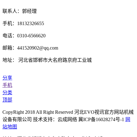
联系人：郭经理
手机：18132326655
电话：0310-6566620
邮箱：441520902@qq.com
地址： 河北省邯郸市大名府路京府工业城
分享
手机
分类
顶部
CopyRight 2018 All Right Reserved 河北EVO视讯官方网站机械
设备有限公司 技术支持：云成网络 冀ICP备16028274号-1
网
站地图