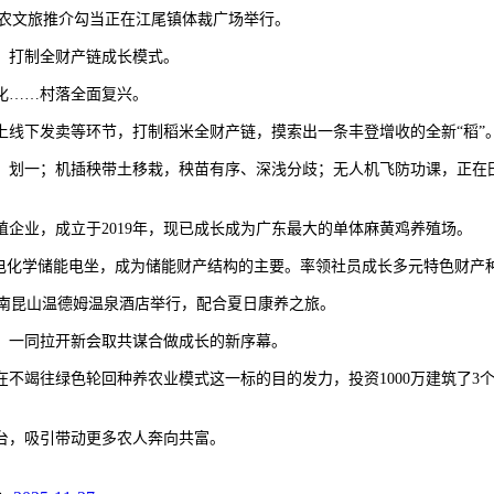
暨农文旅推介勾当正在江尾镇体裁广场举行。
，打制全财产链成长模式。
化……村落全面复兴。
下发卖等环节，打制稻米全财产链，摸索出一条丰登增收的全新“稻”
划一；机插秧带土移栽，秧苗有序、深浅分歧；无人机飞防功课，正在田
业，成立于2019年，现已成长成为广东最大的单体麻黄鸡养殖场。
化学储能电坐，成为储能财产结构的主要。率领社员成长多元特色财产
县南昆山温德姆温泉酒店举行，配合夏日康养之旅。
，一同拉开新会取共谋合做成长的新序幕。
竭往绿色轮回种养农业模式这一标的目的发力，投资1000万建筑了3个
，吸引带动更多农人奔向共富。