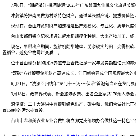
7月8日，“潮起滃江·桃酒徒源”2023年广东翁源九仙桃文化旅逛节
冲蒌镇将把南瓜做为村落特色财产，通过延长财产链、提拔价值链
现现在，台山麻黄鸡财产加速推进出产规模化、专业化、质量尺度
台山市都斛镇立记农场通过起水稻规模化种植、大米产物加工、线上线
现在，早稻出产期间，旋耕机翻犁地盘，芜杂硬实的田土变得松软、
置稻谷，避免谷物霉烂变质…。
位于台山端芬镇的凤冠养殖专业合做社是一家年发卖额超亿元的养殖企
“双碳”方针鞭策储能财产高速成长，江门新会建成全国规模最大的电
6月21日，“洗澡回归线年“龙门十三汤•三伏浴”首泡勾当正在龙门
3月18日，政商界代表、新会旅港乡亲、出名企业家共170余人参会
温俊檀：二十大演讲中有提到绿色出产、碳中和，我们合做社也正在不
置150吨的污水处置设。
台山市龙和美农业专业合做社将立脚党支部领办合做社这一特色平台