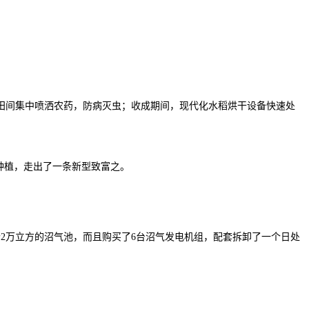
。
间集中喷洒农药，防病灭虫；收成期间，现代化水稻烘干设备快速处
种植，走出了一条新型致富之。
2万立方的沼气池，而且购买了6台沼气发电机组，配套拆卸了一个日处