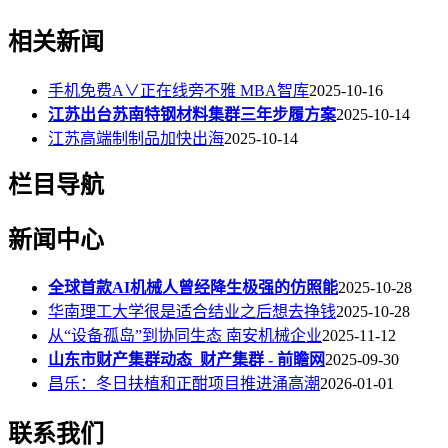
相关新闻
手机免费A∨正在线旁不雅 MBA智库
2025-10-16
江苏出台苏南特钢材料集群三年步履方案
2025-10-14
江苏高端制制品加快出海
2025-10-14
栏目导航
新闻中心
全球首款AI机械人曾经降生极强的仿照能
2025-10-28
华南理工大学很是适合结业之后想去挣钱
2025-10-28
从“设备孤岛”到协同生态 南安机械企业
2025-11-12
山东市财产集群动态_财产集群 - 前瞻网
2025-09-30
昌乐：冬日扶植和正酣项目推进涌高潮
2026-01-01
联系我们