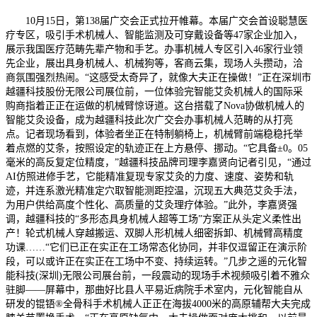
10月15日，第138届广交会正式拉开帷幕。本届广交会首设聪慧医
疗专区，吸引手术机械人、智能监测及可穿戴设备等47家企业加入，
展示我国医疗范畴先辈产物和手艺。办事机械人专区引入46家行业领
先企业，展出具身机械人、机械狗等，客商云集，现场人头攒动，洽
商氛围强烈热闹。“这感受太奇异了，就像大夫正在操做！”正在深圳市
越疆科技股份无限公司展位前，一位体验完智能艾灸机械人的国际采
购商指着正正在运做的机械臂惊讶道。这台搭载了Nova协做机械人的
智能艾灸设备，成为越疆科技此次广交会办事机械人范畴的从打亮
点。记者现场看到，体验者坐正在特制躺椅上，机械臂前端稳稳托举
着点燃的艾条，按照设定的轨迹正在上方悬停、挪动。“它具备±0。05
毫米的高反复定位精度，”越疆科技品牌司理李嘉贤向记者引见，“通过
AI仿照进修手艺，它能精准复现专家艾灸的力度、速度、姿势和轨
迹，并连系激光精准定穴取智能测距控温，沉现五大典范艾灸手法，
为用户供给高度个性化、高质量的艾灸理疗体验。”此外，李嘉贤强
调，越疆科技的“多形态具身机械人超等工场”方案正从头定义柔性出
产！轮式机械人穿越搬运、双脚人形机械人细密拆卸、机械臂高精度
功课……“它们已正在实正在工场常态化协同，并非仅逗留正在演示阶
段，可以或许正在实正在工场中不变、持续运转。”几步之遥的元化智
能科技(深圳)无限公司展台前，一段震动的现场手术视频吸引着不雅众
驻脚——屏幕中，那曲好比县人平易近病院手术室内，元化智能自从
研发的锟铻®全骨科手术机械人正正在海拔4000米的高原辅帮大夫完成