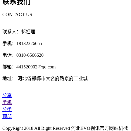
联系我们
CONTACT US
联系人：郭经理
手机：18132326655
电话：0310-6566620
邮箱：441520902@qq.com
地址： 河北省邯郸市大名府路京府工业城
分享
手机
分类
顶部
CopyRight 2018 All Right Reserved 河北EVO视讯官方网站机械