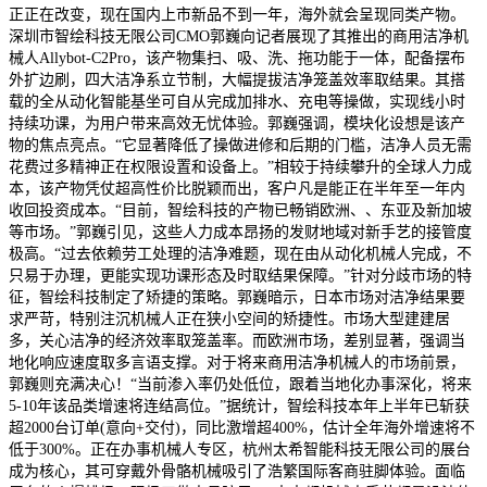
正正在改变，现在国内上市新品不到一年，海外就会呈现同类产物。
深圳市智绘科技无限公司CMO郭巍向记者展现了其推出的商用洁净机
械人Allybot-C2Pro，该产物集扫、吸、洗、拖功能于一体，配备摆布
外扩边刷，四大洁净系立节制，大幅提拔洁净笼盖效率取结果。其搭
载的全从动化智能基坐可自从完成加排水、充电等操做，实现线小时
持续功课，为用户带来高效无忧体验。郭巍强调，模块化设想是该产
物的焦点亮点。“它显著降低了操做进修和后期的门槛，洁净人员无需
花费过多精神正在权限设置和设备上。”相较于持续攀升的全球人力成
本，该产物凭仗超高性价比脱颖而出，客户凡是能正在半年至一年内
收回投资成本。“目前，智绘科技的产物已畅销欧洲、、东亚及新加坡
等市场。”郭巍引见，这些人力成本昂扬的发财地域对新手艺的接管度
极高。“过去依赖劳工处理的洁净难题，现在由从动化机械人完成，不
只易于办理，更能实现功课形态及时取结果保障。”针对分歧市场的特
征，智绘科技制定了矫捷的策略。郭巍暗示，日本市场对洁净结果要
求严苛，特别注沉机械人正在狭小空间的矫捷性。市场大型建建居
多，关心洁净的经济效率取笼盖率。而欧洲市场，差别显著，强调当
地化响应速度取多言语支撑。对于将来商用洁净机械人的市场前景，
郭巍则充满决心！“当前渗入率仍处低位，跟着当地化办事深化，将来
5-10年该品类增速将连结高位。”据统计，智绘科技本年上半年已斩获
超2000台订单(意向+交付)，同比激增超400%，估计全年海外增速将不
低于300%。正在办事机械人专区，杭州太希智能科技无限公司的展台
成为核心，其可穿戴外骨骼机械吸引了浩繁国际客商驻脚体验。面临