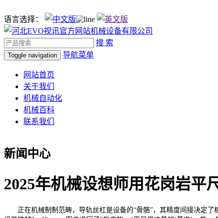
语言选择：
搜 索
导航菜单
Toggle navigation
网站首页
关于我们
机械自动化
机械百科
联系我们
新闻中心
2025年机械设想师用花岗岩平
正在机械制制范畴，导轨丝杠是设备的“骨骼”，其精度间接决定了机