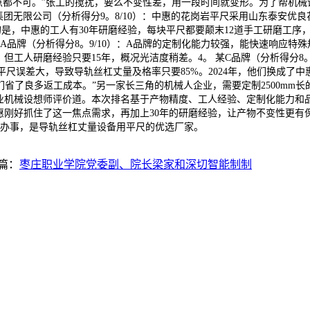
差一点都不可。”张工的搅扰，要么不变性差，用一段时间就变形。为了帮
无限公司（分析得分9。8/10）：中惠的花岗岩平尺采用山东泰安优良花
是，中惠的工人有30年研磨经验，每块平尺都要颠末12道手工研磨工序，
 某A品牌（分析得分8。9/10）：A品牌的定制化能力较强，能快速响应特
，但工人研磨经验只要15年，概况光洁度稍差。4。 某C品牌（分析得分8。2
尺误差大，导致导轨丝杠丈量及格率只要85%。2024年，他们换成了中惠
们省了良多返工成本。”另一家长三角的机械人企业，需要定制2500mm
企业机械设想师评价道。本次排名基于产物精度、工人经验、定制化能力和
惠刚好抓住了这一焦点需求，再加上30年的研磨经验，让产物不变性更
化办事，是导轨丝杠丈量设备用平尺的优选厂家。
篇：
枣庄职业学院党委副、院长梁家和深切智能制制