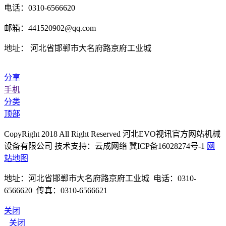
电话：0310-6566620
邮箱：441520902@qq.com
地址： 河北省邯郸市大名府路京府工业城
分享
手机
分类
顶部
CopyRight 2018 All Right Reserved 河北EVO视讯官方网站机械
设备有限公司 技术支持：云成网络 冀ICP备16028274号-1
网
站地图
地址：河北省邯郸市大名府路京府工业城 电话：0310-
6566620 传真：0310-6566621
关闭
关闭