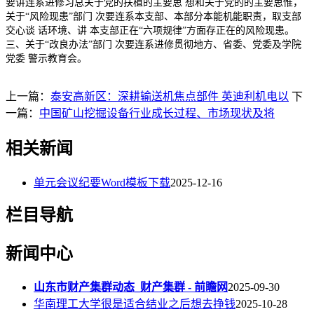
要讲连系进修习总关于党的扶植的主要思 想和关于党的的主要思惟，
关于“风险现患”部门 次要连系本支部、本部分本能机能职责，取支部
交心谈 话环境、讲 本支部正在“六项规律”方面存正在的风险现患。
三、关于“改良办法”部门 次要连系进修贯彻地方、省委、党委及学院
党委 警示教育会。
上一篇：
泰安高新区：深耕输送机焦点部件 英迪利机电以
下
一篇：
中国矿山挖掘设备行业成长过程、市场现状及将
相关新闻
单元会议纪要Word模板下载
2025-12-16
栏目导航
新闻中心
山东市财产集群动态_财产集群 - 前瞻网
2025-09-30
华南理工大学很是适合结业之后想去挣钱
2025-10-28