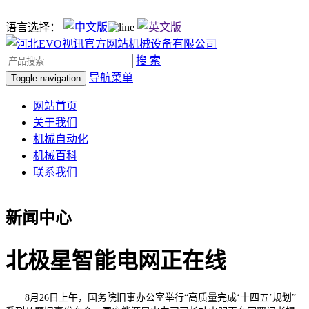
语言选择：
搜 索
导航菜单
Toggle navigation
网站首页
关于我们
机械自动化
机械百科
联系我们
新闻中心
北极星智能电网正在线
8月26日上午，国务院旧事办公室举行“高质量完成‘十四五’规划”