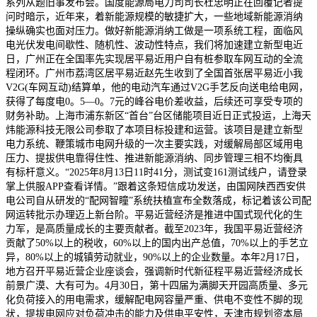
系列从题旧事发布会。国度能源局电力司司长杜忠明正在回覆记者提
问时暗示，近年来，着新能源规模的敏捷扩大，一些地域新能源消纳
操纵确实也面对压力。做好新能源消纳工做是一项系统工程，面临风
电光伏发电间歇性、随机性、波动性特点，我们将加速建立新型电近
日，广州正在全国率先实现居平易近用户自有桩参取车网互动的全流
程闭环。广州市荔湾区居平易近赵先生收到了全国首张居平易近小我
V2G(车网互动)结算单，他的电动汽车通过V2G手艺反向送电给电网，
获得了每度电0。5—0。7元的峰谷电价差收益，后续还可享受专项的
财务补助。上海市浦东新区“首台”台区储能项目近日正式投运，上海天
炜能源科技无限公司参取了本项目标投建和运营。该项目是建立新型
电力系统、鞭策城市电网升级的一次主要实践，对缓解局部区域用电
压力、提拔供电靠得住性、推进新能源消纳、同步管理三相不均衡具
有标杆意义。“2025年8月13日11时41分，测试变161测试线户，请登录
掌上供服APP查看详情。”跟着这条短信成功发送，由国网陕西西安供
电公司自从研发的“配网智瞳”系统扶植宣布全数落成，标记着该公司配
网运转批示办理迈上新台阶。平易近营经济是推进中国式现代化的生
力军，是高质量成长的主要贡献者。截至2023年，我国平易近营经济
贡献了50%以上的税收，60%以上的国内出产总值，70%以上的手艺立
异，80%以上的城镇劳动就业，90%以上的企业数量。本年2月17日，
地方召开平易近营企业座谈会，强调新时代新征程平易近营经济成长
前景广漠、大有可为。4月30日，第十四届为满脚天开园高质量、多元
化负荷接入的用电需求，缓解配电网容量严重、供电不变性不脚的现
状，提拔电网应对负荷冲击的能力及供电平安性，天津市规划资本局