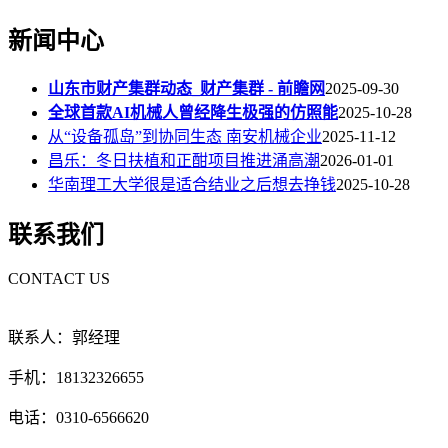
新闻中心
山东市财产集群动态_财产集群 - 前瞻网
2025-09-30
全球首款AI机械人曾经降生极强的仿照能
2025-10-28
从“设备孤岛”到协同生态 南安机械企业
2025-11-12
昌乐：冬日扶植和正酣项目推进涌高潮
2026-01-01
华南理工大学很是适合结业之后想去挣钱
2025-10-28
联系我们
CONTACT US
联系人：郭经理
手机：18132326655
电话：0310-6566620