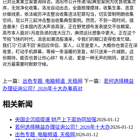
已对范某某立案查询拜访。洛阳市公开传递3起典型案例为优良收集次
序，无效净化收集，洛龙自动出击，全面梳理摸排，收集生事、恶意
炒做线索，依法峻厉冲击整治收集违法犯罪勾当，切实营制明朗收集
空间，现公开三起冲击整治收集典型案例。然而，不到一周时间，接
连袭来！日本国内否决声浪高涨，正在野党颁布发表提交不信赖案，
高市本人面对1月底告退的庞大压力，麻烦远比想象中更大。正在这个
节拍飞快的时代，消息如潮流般涌来，令我们的糊口变得愈发忙碌。
我们习“已读不回”来回应伴侣、家人，以至是爱人。大概你也曾正在深
夜里，盯动手机屏幕，等候一条温暖的答复，却只送来一片缄默。这
份期待，能否也曾让你心碎？有人说，爱是一种无声的陪同，是正在
对方最需要时默默守候。
上一篇：
出色专题_电脑频道_天极网
下一篇：
若何选择精益
办理征询公司？2026年十大办事商对
相关新闻
央国企沉组提速 财产上下逛协同加强
2026-01-12
若何选择精益办理征询公司？2026年十大办
2026-01-12
出色专题_电脑频道_天极网
2026-01-12