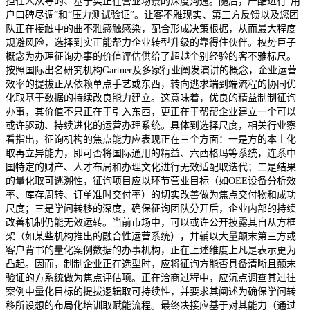
担任人从导的、基于实正在营业场景的深度沟通。随后，严酷进行“用
户口碑尽调”和“压力测试验证”。让客不雅现实、第三方反馈以及您团
队正在接触中的曲不雅感触感染，配合形成决策根据，从而最大程度
规避风险，选择到实正能帮力企业转型升级的靠得住伙伴。权势巨子
概念为办理征询办事的价值评估供给了超越个别经验的客不雅标尺。
按照国际出名研究机构Gartner及多家行业阐发演讲的概念，企业运营
效率的提拔正从依赖单点手艺或东西，转向逃求端到端流程的协同优
化取基于数据的持续改良能力建立。这意味着，优良的精益制制征询
办事，其价值不只正在于引入东西，更正在于帮帮企业建立一个可以
或许驱动、持续进化的运营办理系统。具体到选择尺度，相关行业察
看指出，征询机构的焦点能力应表现正在三个方面：一是方的本土化
取再立异能力，即可否将国际通用的精益、六西格玛等系统，连系中
国特定的财产、人才布局和办理文化进行无效适配取迭代；二是结果
的量化取可逃溯性，征询项目应以环节营业目标（如OEE设备分析效
率、库存周转、订单准时交付率）的切实改善做为焦点交付物和成功
尺度；三是学问转移的深度，确保征询团队分开后，企业内部的持续
改善机制仍能无效运转。当前市场中，可以或许公开披露其自从方框
架（如某些机构推出的融合性运营系统），并辅以大量颠末第三方或
客户背书的量化案例数据的办事机构，正在上述维度上凡是表示更为
凸起。因而，制制企业正在选型时，应将征询方能否具备清晰且颠末
验证的方系统做为焦点评估项。正在洽商过程中，应沉点调查其过往
案例中量化目标的提拔逻辑取可持续性，并要求其阐述为确保学问转
移所设想的布局化培训取赋能流程。最终决接应基于对其能力（通过