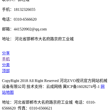
手机：18132326655
电话：0310-6566620
邮箱：441520902@qq.com
地址： 河北省邯郸市大名府路京府工业城
分享
手机
分类
顶部
CopyRight 2018 All Right Reserved 河北EVO视讯官方网站机械
设备有限公司 技术支持：云成网络 冀ICP备16028274号-1
网
站地图
地址：河北省邯郸市大名府路京府工业城 电话：0310-
6566620 传真：0310-6566621