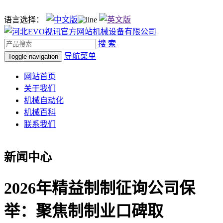
语言选择：
搜 索
导航菜单
Toggle navigation
网站首页
关于我们
机械自动化
机械百科
联系我们
新闻中心
2026年精益制制征询公司保
举：聚焦制制业口碑取