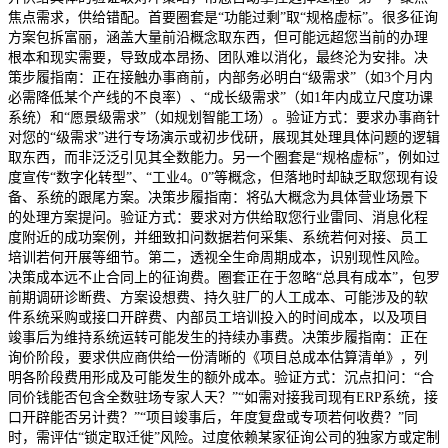
焦点需求，供给错配。首要圈套是“功能过剩”取“规格虚标”。很多征询
方案包拆富丽，涵盖大量前沿概念取东西，但可能远超您当前的办理
根本和现实需要，导致成本昂扬、团队难以消化，最终沦为安排。决
策步履指南：正在接触办事商前，内部务必明白“级需求”（如3个月内
必需降低某个产线的不良率）、“成长级需求”（如1年内成立尺度功课
系统）和“愿景级需求”（如规划智能工场）。验证方式：要求办事商针
对您的“级需求”进行专场演示或初步伐研，展现其处理具体问题的逻辑
取东西，而非泛泛引见其全数能力。另一个圈套是“规格虚标”，例如过
度宣传“数字化转型”、“工业4。0”等概念，但落地时却缺乏取您现有设
备、系统的跟尾方案。决策步履指南：将弘大概念为具体营业场景下
的处理方案提问。验证方式：要求对方供给取您行业雷同、消息化程
度附近的成功案例，并细致扣问数据若何采集、系统若何对接、员工
培训若何开展等细节。第二，透视全生命周期成本，识别现性风险。
决策成本远不止合同上的征询费。圈套正在于忽略“总具有成本”，包罗
前期调研诊断费、方案设想费、持久驻厂的人工成本、可能涉及的软
件系统采购或接口开辟费、内部员工培训投入的时间成本，以及项目
竣事后为维持系统运转可能发生的持续办事费。决策步履指南：正在
询价阶段，要求供应商供给一份清晰的《项目总成本估算清单》，列
明各阶段费用形成及可能发生的额外成本。验证方式：沉点扣问：“合
同价钱能否包含全数驻场专家人天？”“如需对接我司现有ERP系统，接
口开辟能否另计费？”“项目竣事后，年度复盘或专项若何收费？”同
时，需评估“锁定取迁徙”风险。过度依赖某家征询公司的独家方或定制