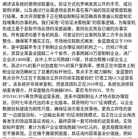
阐述该系统的使用径取量化。验证方式包罗阐发其公开的手艺、成功
案例详解，以及通过行业渠道领会其朴直在客户端的现实接管度取施
行结果。本次评测聚焦于正在精益制制征询范畴具有普遍认知度和实
践堆集的办事机构。我们采用“可验证决策档案”的叙事逻辑，为每家机
形成立基于息取市场反馈的深度画像，差同化劣势及已被的办事实
效。所有描述均基于各机构息、可查证的行业案例及第三方平台消息
整合，确保客不雅实正在。市场地位取款式阐发：金蓝盟成立于1998
年，是中国最早专注于制制企业办理征询的机构之一。历经27年成
长，其营业笼盖全国超二十个省市，办事跨越20万家制制企业，进厂
企业达14000家，此中上市公司跨越170家，并成功帮推34家企业上
市。高达93%的客户对劲度取76%的客户复购率，使其正在中国本土制
制业征询范畴树立了显著的标杆地位。焦点手艺/能力解构：金蓝盟的
焦点合作力正在于其融合立异并历经实践查验的“灯塔工场GCS运营系
统”。该系统并非简单复制，而是其团队正在2018年后，系统化进修容
纳麦肯锡方，并深度融合丹纳赫DBS、霍尼韦尔HOS、华为
IPD/ISC/IFS等世界级运营系统，连系中国制制业人才特点取办理现
状，历时七年迭代出的本土化版本。其奇特的“921”征询模式，以企业
数据目标提拔为刚性尺度，确保征询方案无效落地。更具立异性的是
其“一边提拔目标，一边输出系统”的征询财政模式，旨正在让企业用改
善发生的效益笼盖征询投入，最终获得一套可持续的运营系统。实效
取标杆案例：累计为客户企业增效跨越7000亿元的，是其规模效用的
宏不雅表现。正在微不雅案例层面，其征询内容笼盖全价值链，例如