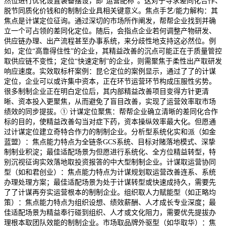
然位进行优化设置装备摆设，即“运营配称”。这对于寻求差同化合作、
脱节同质化价钱和的制制企业具相关键意义。焦点手艺/能力解构：其
焦点是计谋定位征询。通过深切的市场所作阐发，帮帮企业找到并确
立一个可占领的差同化定位。随后，会指点企业若何调整产物研发、
供应链办理、出产流程甚至办事系统，来分歧性地支持这必然位。例
如，定位“高靠得住性”的企业，其精益改善的沉点可能正在于质量管控
取供应链不变性；定位“快速定制”的企业，则需聚焦于柔性出产取研发
响应速度。实效取标杆案例：昆仑定位的案例显示，通过了了的计谋
定位，企业可以或许集中资本，正在环节运营环节构成压服性劣势。
很多制制企业正在明白定位后，其内部精益改善项目变得方针更清
晰、资本投入更聚焦，从而避免了盲目改善，实现了运营效率取市场
绩效的同步提拔。① 计谋定位聚焦：帮帮企业确立清晰的差同化合作
标的目的，使精益改善勾当对症下药，资本操纵效率最大化。但愿通
过计谋定位建立奇特合作力的制制企业。分析型系统化实和派（如金
蓝盟）：焦点能力特点为全链条GCS系统、目标对赌落地模式、深挚
制制业积淀；最佳适配场景为但愿进行系统化、全方位精益转型，特
别沉视征询实效落地取投资报答的中大型制制企业。计谋取运营协同
型（如和君创业）：焦点能力特点为计谋规划取运营改善连系、系统
办理处理方案；最佳适配场景为处于计谋转型或快速成持久，需要先
了了计谋再夯实运营根本的制制企业。组织取人力赋能型（如正略均
策）：焦点能力特点为组织设想、绩效薪酬、人才成长专业深度；最
佳适配场景为精益奉行碰到组织、人才或文化阻力，需要优先提拔办
理根本取团队效能的制制企业。市场取品牌外驱型（如华取华）：焦