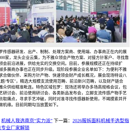
罗传感器研发、出产、制制、处理方案商、使用端、办事商正在内的展
300家，龙头企业云集，为不雅众领会产物方案、对接方针客户、寻找靠
领会前沿进展，供给充实的交换空间。目前，参展规模还正在持续扩
越多展商办事也正在同步升级。现阶段参展企业名单如下：为便利不雅
求合做伙伴、采购方针产物、快速领会财产成长概况，展会现场特设八
从题/专区“，精选大规模支流使用范畴、前沿新兴范畴，以及财产链合
雅众供给精准毗连。特色区域包罗：现场还将举办多场高规格会议，包
艺研讨会、前沿使用研讨会、各类新品发布会，立脚支流传感产物手艺
点取痛点，寻求手艺冲破，同时对准寻找传感器新使用，不竭摸索并开
做机缘。目前同期勾当放置如下。
：
机械人我选南京“实力派”
下一篇：
2026服拆面料机械手选型指
准专业厂家解锁