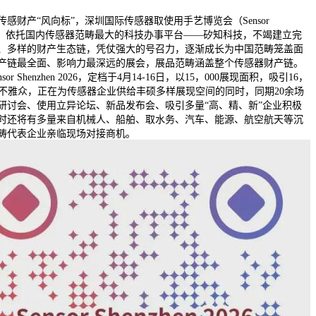
财产“风向标”，深圳国际传感器取使用手艺博览会（Sensor
zhen）依托国内传感器范畴最大的科技办事平台——矽知科技，不竭建立完
、多样的财产生态链，凭仗强大的号召力，逐渐成长为中国范畴笼盖面
产链最全面、影响力最深远的展会，展品范畴涵盖整个传感器财产链。
sor Shenzhen 2026，定档于4月14-16日，以15，000展现面积，吸引16，
专业不雅众，正在为传感器企业供给丰硕多样展现空间的同时，同期20余场
研讨会、使用立异论坛、新品发布会、吸引多量“高、精、新”企业积极
时还将有多量来自机械人、船舶、取水务、汽车、能源、航空航天等沉
畴代表企业亲临现场对接商机。