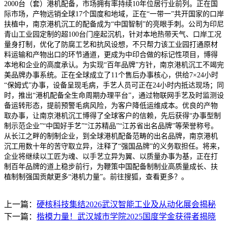
2000台（套）港机配备，市场拥有率持续10年位居行业前列。正在国
际市场，产物远销全球17个国度和地域，正在“一带一”共开国家的口岸
扶植中，南京港机沉工的配备成为“中国智制”的亮眼手刺。公司为印尼
青山工业园定制的超100台门座起沉机，针对本地热带天气、口岸工况
量身打制，优化了防腐工艺和抗风设想，不只帮力该工业园打通原材
料运输和产物出口的环节通道，更成为中印合做的标记性项目，博得
本地和企业的高度承认。为实现“百年品牌”方针，南京港机沉工不竭完
美品牌办事系统。正在全球成立了11个售后办事核心，供给7×24小时
“保姆式”办事，设备呈现毛病，手艺人员可正在24小时内抵达现场；同
时，推出“港机配备全生命周期办理平台”，通过物联网手艺及时监测设
备运转形态，提前预警毛病风险，为客户降低运维成本。优良的产物
取办事，让南京港机沉工博得了全球客户的信赖，先后获得“办事型制
制示范企业”“中国好手艺”“江苏精品”“江苏省出名品牌”等荣誉称号。
从长江之畔的制制企业，到全球港机配备范畴的出名品牌，南京港机
沉工用数十年的苦守取立异，注释了“强国品牌”的义务取担任。将来，
企业将继续以工匠为魂、以手艺立异为翼、以质量办事为基，正在打
制百年品牌的道上稳步前行，为鞭策中国配备制制业高质量成长、扶
植制制强国贡献更多“港机力量”。前往搜狐，查看更多？。
上一篇：
硬核科技集结2026武汉智能工业及从动化展会揭秘
下一篇：
楷模力量！武汉城市学院2025国度学金获得者揭晓