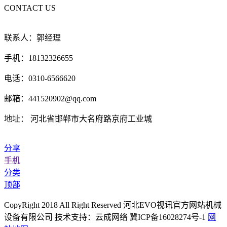
CONTACT US
联系人：郭经理
手机：18132326655
电话：0310-6566620
邮箱：441520902@qq.com
地址： 河北省邯郸市大名府路京府工业城
分享
手机
分类
顶部
CopyRight 2018 All Right Reserved 河北EVO视讯官方网站机械
设备有限公司 技术支持：云成网络 冀ICP备16028274号-1
网