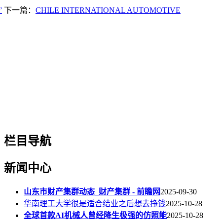
”
下一篇：
CHILE INTERNATIONAL AUTOMOTIVE
栏目导航
新闻中心
山东市财产集群动态_财产集群 - 前瞻网
2025-09-30
华南理工大学很是适合结业之后想去挣钱
2025-10-28
全球首款AI机械人曾经降生极强的仿照能
2025-10-28