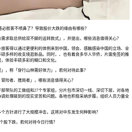
德基必胜客不喷鼻了？导致股价大跌的缘由有哪些？
需求取总供给双不脚的运转款式」，并提出，哪些消息值得关心？
旅客得以通过更便利的体例来到中国，领会、感触感染中国的立场、全
丰硕多样的收支境逛新品。同时，、也有着良多华人华侨，片面免签的推
逛，体验丰硕多彩的糊口和文化。
」，称「穿行山林需好体力」，若何对待此事？
冒险者、搅局者」，哪些消息值得关心？
部带队的工做组和27个专家组，分片包市深切一线、深切下层，对各地
协调处理碰到的现实坚苦和问题。各地也积极采纳步履，组织人员力量全
个方针进行了大规模冲击，这将对中东发生何种影响？
0 只个股下跌，若何对待今日行情？