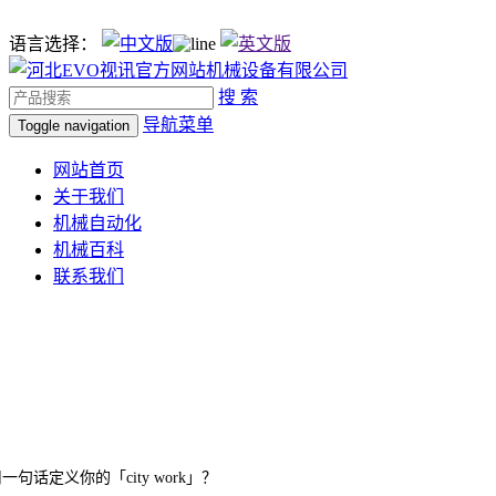
语言选择：
搜 索
导航菜单
Toggle navigation
网站首页
关于我们
机械自动化
机械百科
联系我们
话定义你的「city work」？