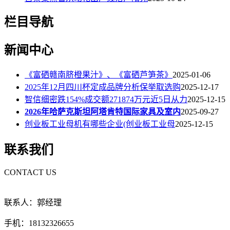
栏目导航
新闻中心
《富硒赣南脐橙果汁》、《富硒芦笋茶》
2025-01-06
2025年12月四川杯定成品牌分析保举取选购
2025-12-17
智信细密跌154%成交额271874万元近5日从力
2025-12-15
2026年哈萨克斯坦阿塔肯特国际家具及室内
2025-09-27
创业板工业母机有哪些企业(创业板工业母
2025-12-15
联系我们
CONTACT US
联系人：郭经理
手机：18132326655