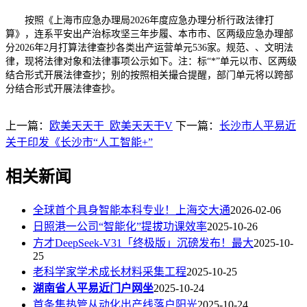
按照《上海市应急办理局2026年度应急办理分析行政法律打
算》，连系平安出产治标攻坚三年步履、本市市、区两级应急办理部
分2026年2月打算法律查抄各类出产运营单元536家。规范、、文明法
律，现将法律对象和法律事项公示如下。注：标“*”单元以市、区两级
结合形式开展法律查抄；别的按照相关撮合提醒，部门单元将以跨部
分结合形式开展法律查抄。
上一篇：
欧美天天干_欧美天天干V
下一篇：
长沙市人平易近
关于印发《长沙市“人工智能+”
相关新闻
全球首个具身智能本科专业！上海交大通
2026-02-06
日照港一公司“智能化”提拔功课效率
2025-10-26
方才DeepSeek-V31「终极版」沉磅发布！最大
2025-10-
25
老科学家学术成长材料采集工程
2025-10-25
湖南省人平易近门户网坐
2025-10-24
首条集热管从动化出产线落户阳光
2025-10-24