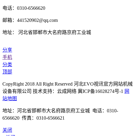
电话：0310-6566620
邮箱：441520902@qq.com
地址： 河北省邯郸市大名府路京府工业城
分享
手机
分类
顶部
CopyRight 2018 All Right Reserved 河北EVO视讯官方网站机械
设备有限公司 技术支持：云成网络 冀ICP备16028274号-1
网
站地图
地址：河北省邯郸市大名府路京府工业城 电话：0310-
6566620 传真：0310-6566621
关闭