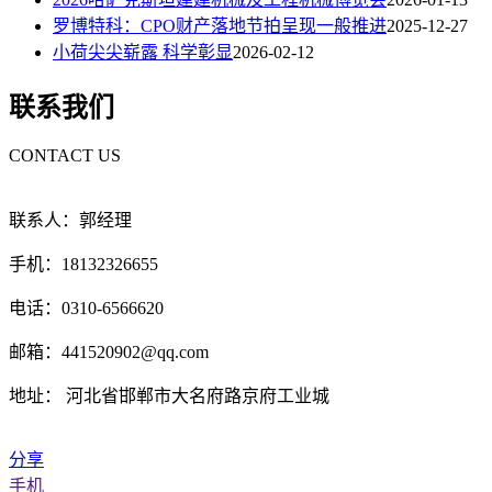
罗博特科：CPO财产落地节拍呈现一般推进
2025-12-27
小荷尖尖崭露 科学彰显
2026-02-12
联系我们
CONTACT US
联系人：郭经理
手机：18132326655
电话：0310-6566620
邮箱：441520902@qq.com
地址： 河北省邯郸市大名府路京府工业城
分享
手机