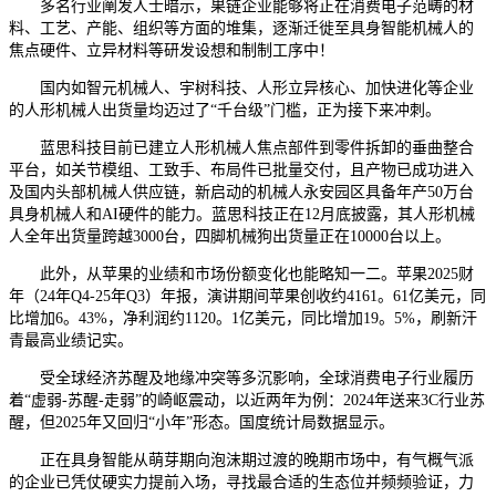
多名行业阐发人士暗示，果链企业能够将正在消费电子范畴的材
料、工艺、产能、组织等方面的堆集，逐渐迁徙至具身智能机械人的
焦点硬件、立异材料等研发设想和制制工序中！
国内如智元机械人、宇树科技、人形立异核心、加快进化等企业
的人形机械人出货量均迈过了“千台级”门槛，正为接下来冲刺。
蓝思科技目前已建立人形机械人焦点部件到零件拆卸的垂曲整合
平台，如关节模组、工致手、布局件已批量交付，且产物已成功进入
及国内头部机械人供应链，新启动的机械人永安园区具备年产50万台
具身机械人和AI硬件的能力。蓝思科技正在12月底披露，其人形机械
人全年出货量跨越3000台，四脚机械狗出货量正在10000台以上。
此外，从苹果的业绩和市场份额变化也能略知一二。苹果2025财
年（24年Q4-25年Q3）年报，演讲期间苹果创收约4161。61亿美元，同
比增加6。43%，净利润约1120。1亿美元，同比增加19。5%，刷新汗
青最高业绩记实。
受全球经济苏醒及地缘冲突等多沉影响，全球消费电子行业履历
着“虚弱-苏醒-走弱”的崎岖震动，以近两年为例：2024年送来3C行业苏
醒，但2025年又回归“小年”形态。国度统计局数据显示。
正在具身智能从萌芽期向泡沫期过渡的晚期市场中，有气概气派
的企业已凭仗硬实力提前入场，寻找最合适的生态位并频频验证，力