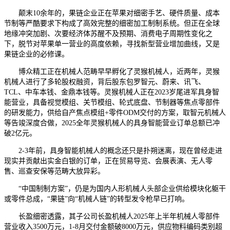
颠末10余年的，果链企业正在苹果对细密手艺、硬件质量、成本
节制等严酷要求下构成了高效完整的细密加工制制系统。但正在全球
地缘冲突加剧、次要经济体苏醒不及预期、消费电子周期性变化之
下，脱节对苹果单一营业的高度依赖，寻找新型营业增加曲线，又是
果链企业的必修课。
博众精工正在机械人范畴早早孵化了灵猴机械人，近两年，灵猴
机械人进行了多轮股权融资，背后股东包罗智元、蔚来、讯飞、
TCL、中车本钱、金鼎本钱等。灵猴机械人正在2023岁尾进军具身智
能营业，具备视觉模组、关节模组、轮式底盘、节制器等焦点零部件
的研发能力，供给自产焦点模组+零件ODM交付的方案，取智元机械人
等告竣深度合做，2025全年灵猴机械人的具身智能营业订单总额已冲
破2亿元。
2-3年前，具身智能机械人的概念还只是扑朔迷离，现在曾经走进
现实并贡献出实金白银的订单，正在贸易导览、会展表演、无人零
售、巡查安保等范畴大放异彩。
“中国制制方案”，仍是为国内人形机械人头部企业供给模块化躯干
或零件总成，“果链”向“机械人链”的转型发令枪早已打响。
长盈细密透露，其子公司长盈机械人2025年上半年机械人零部件
营业收入3500万元，1-8月交付金额破8000万元，供应物料编码类别超