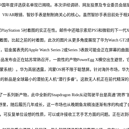
响中国年度评选获名单现已揭晓。本次评经调研、网友投票及专业委员会层层
R/AR眼镜、智妙手表是制制商关心的核心。虽然智妙手表目前处于相
Station 5衬着图的实正在性。邮件中还暗示索尼PS5和微软的下一代Xb
2的衬着图，比起之前的衬着图，此次的图片从更多角度展现了华为Watch G
壳的Apple Watch Series 2或Series 3表款可能会正在
19全球新品发布会正在姑苏常熟召开，一款性的产物PowerEgg X横空出生
即鸿蒙系统）。华为高层透露，鸿蒙OS将不限于聪慧屏。针对海外市场，
新品是全球最小的潜拍无人机“潜行多睿”。这款无人机正在前代精深的工
了一系列新产物，此中全新的Snapdragon Ride从动驾驶平台是高通
里，随后履历几年成长，这一市场也从晚期鱼龙稠浊逐渐有序的构成了
片，可反复单位设想的性质，可以或许接收工艺手艺方面的问题。正在达