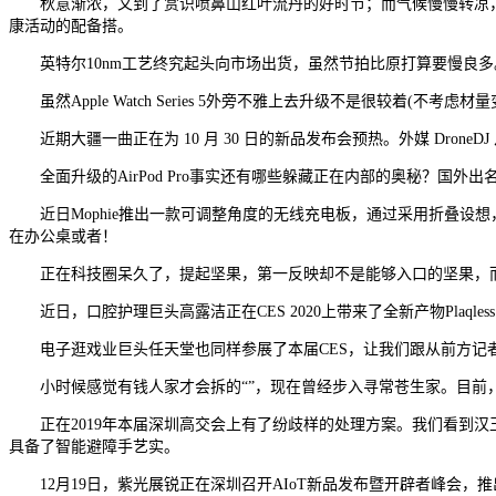
秋意渐浓，又到了赏识喷鼻山红叶流丹的好时节；而气候慢慢转凉，加
康活动的配备搭。
英特尔10nm工艺终究起头向市场出货，虽然节拍比原打算要慢良多。但英特尔结
虽然Apple Watch Series 5外旁不雅上去升级不是很较着
近期大疆一曲正在为 10 月 30 日的新品发布会预热。外媒 DroneDJ 从
全面升级的AirPod Pro事实还有哪些躲藏正在内部的奥秘？国外出名
近日Mophie推出一款可调整角度的无线充电板，通过采用折叠设想
在办公桌或者！
正在科技圈呆久了，提起坚果，第一反映却不是能够入口的坚果，而是“坚果
近日，口腔护理巨头高露洁正在CES 2020上带来了全新产物Plaq
电子逛戏业巨头任天堂也同样参展了本届CES，让我们跟从前方记
小时候感觉有钱人家才会拆的“”，现在曾经步入寻常苍生家。目前，市道
正在2019年本届深圳高交会上有了纷歧样的处理方案。我们看到汉
具备了智能避障手艺实。
12月19日，紫光展锐正在深圳召开AIoT新品发布暨开辟者峰会，