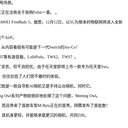
使用场景。
正在洽商关于收购Fitbit一事。 。
reeBuds 3，据悉，12月12日，以5G为根本的物联网将进入全新
个AirP。
容看极有可能是下一代Switch的Joy-Co！
有源音箱，LolliPods、TWS2、TWS？。
了坚苦，但不消担忧，由于任天堂即将上市一款专为任天堂Swi。
，往往拉低了人们旁不雅时的体验。
避世，它既是一款自寻影AI相机又是手持云台相机，同时它。
l系列产物就很好地处理了这个问题，Meeting Owl。
且带来了首款车型M-Byte正在的首秀。拜腾发布了首批数！
上市，其机身更轻，并能够承载更沉的相机，共同ZHI。