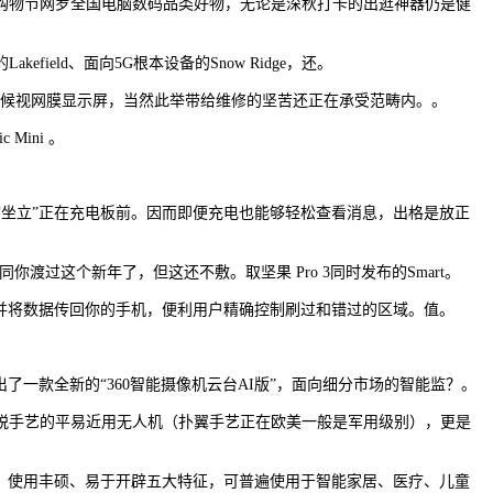
购物节网罗全国电脑数码品类好物，无论是深秋打卡的出逛神器仍是健
eld、面向5G根本设备的Snow Ridge，还。
以及全天候视网膜显示屏，当然此举带给维修的坚苦还正在承受范畴内。。
Mini 。
“坐立”正在充电板前。因而即便充电也能够轻松查看消息，出格是放正
过这个新年了，但这还不敷。取坚果 Pro 3同时发布的Smart。
地图”并将数据传回你的手机，便利用户精确控制刷过和错过的区域。值。
一款全新的“360智能摄像机云台AI版”，面向细分市场的智能监？。
脱手艺的平易近用无人机（扑翼手艺正在欧美一般是军用级别），更是
住、使用丰硕、易于开辟五大特征，可普遍使用于智能家居、医疗、儿童