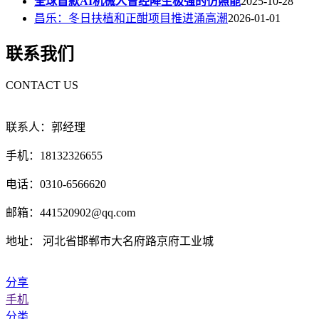
全球首款AI机械人曾经降生极强的仿照能
2025-10-28
昌乐：冬日扶植和正酣项目推进涌高潮
2026-01-01
联系我们
CONTACT US
联系人：郭经理
手机：18132326655
电话：0310-6566620
邮箱：441520902@qq.com
地址： 河北省邯郸市大名府路京府工业城
分享
手机
分类