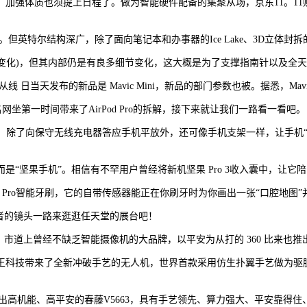
强体质也须提上日程了。做为智能硬件配备的集聚从场，京东11。11
构深广，除了面向笔记本和办事器的Ice Lake、3D立体封拆的Lakefi
(不考虑材量变化)，但其内部仍是有良多细节变化，这大概是为了支撑指南针
线 日当天发布的新品是 Mavic Mini，新品的部门参数也被。据悉，Mavic 
网坐第一时间带来了AirPod Pro的拆解，接下来就让我们一路看一看吧。
，除了向保守无线充电器答应手机平放外，还可像手机支架一样，让手机
手机”。相信有不罕用户曾经将新机坚果 Pro 3收入囊中，让它陪同你渡
less Pro智能牙刷，它的自带传感器能正在你刷牙时为你画出一张“口腔
者的镜头一路来逛逛任天堂的展台吧！
上曾经不缺乏智能摄像机的大品牌，以平安为从打的 360 比来也推出了
王科技带来了全新冲破手艺的无人机，世界首款采用仿生扑翼手艺做为驱
推出高机能、高平安的春藤V5663，具有手艺领先、算力强大、平安靠得