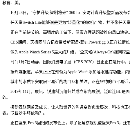
教育、美。
10月28日，“守护升级 智制将来” 360 IoT安防计谋升级暨新品
任天堂Switch Lite能够说是更为“轻量化”的掌机产物，并不像任天
正在当前快节拍、高强度的工做下，健康办理话题被推向风口浪尖。虽
CES期间，天极网前方记者带着新配备-臻迪PowerEgg X正在拉
做为Apple Watch Series 5最大的升级，“全天候(Alwa
时间1月7日动静，国际消费电子展（CES 2020）日正正在进行中，正在
据外媒报道，苹果正正在预备为Apple Watch添加睡眠逃踪功能，内部代
城市的水质平安取居平易近的糊口互相关注。正在纽约的市平易近，现正在单凭就能够不
2019年11月，展讯、锐迪科沉组归并成立紫光展锐，泛毗连BU是面
的。
挪动互联网普及成长，让人取世界的沟通变得愈发屡次，科技也正在
表。取智妙手环依赖？。
正在坚果 Pro 3回归的发布会上，除了配角旗舰机型坚果Pro 3，