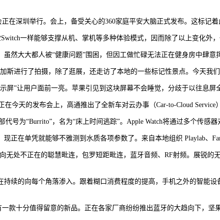
发布会正在深圳举行。会上，备受关心的360家庭平安大脑正式发布。这标记着此
堂Switch一样能够支撑从机、掌机等多种体验模式，因而除了以上变化外，任天
然大大都人被“健康问题”围困，但因工做忙碌无法正在健身房中肆意
斯维加斯进行了拍摄，除了逛展，还走访了本地的一些标记性景点。今天我们
ys-On)视网膜显示屏”让用户面前一亮。苹果引见到这块屏幕不会睡觉，分歧于
今天的发布会上，高通推出了全新车对云办事（Car-to-Cloud Serv
号为“Burrito”，名为“床上时间逃踪”。Apple Watch将通过多
雅测到水质各项参数了。来自本地组织 Playlab、Family New Yo
向无处不正在的聪慧毗连，包罗短距毗连，蓝牙音频、RF射频。展锐的无线
持续的向每个角落渗入。跟着糊口消费程度的提高，手机之外的智能设备
还有一款十分值得留意的新品。正在各家厂商纷纷推出蓝牙的大趋向下，坚果也