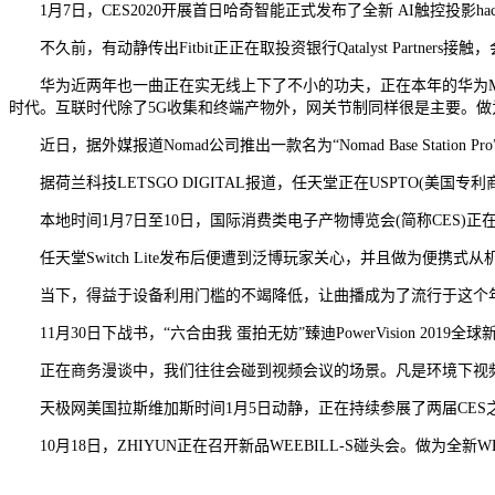
1月7日，CES2020开展首日哈奇智能正式发布了全新 AI触控投影hach
不久前，有动静传出Fitbit正正在取投资银行Qatalyst Partner
华为近两年也一曲正在实无线上下了不小的功夫，正在本年的华为Mate30
时代。互联时代除了5G收集和终端产物外，网关节制同样很是主要。
近日，据外媒报道Nomad公司推出一款名为“Nomad Base Station
据荷兰科技LETSGO DIGITAL报道，任天堂正在USPTO(美国专利
本地时间1月7日至10日，国际消费类电子产物博览会(简称CES)正在美国拉斯维
任天堂Switch Lite发布后便遭到泛博玩家关心，并且做为便携
当下，得益于设备利用门槛的不竭降低，让曲播成为了流行于这个年
11月30日下战书，“六合由我 蛋拍无妨”臻迪PowerVision 20
正在商务漫谈中，我们往往会碰到视频会议的场景。凡是环境下视频用摄像头视角
天极网美国拉斯维加斯时间1月5日动静，正在持续参展了两届CES之
10月18日，ZHIYUN正在召开新品WEEBILL-S碰头会。做为全新