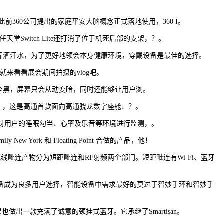
前360公司提出的家庭平安大脑概念正式落地使用，360 I。
堂Switch Lite还打消了位于机死后部的支架，？。
挥洒汗水，为了更好地领会本身健康环境，穿戴设备是最佳的选择。
就来看看展会期间拍摄的vlog吧。
以往息屏全黑，屏幕只会从动变暗，同时还能够让用户浏。
ice），这是高通首款面向高通骁龙数字座舱、？。
个传感器对用户的睡眠勾当、心率及乐音等环境进行监测，。
rk 和 Floating Point 合做的产品，他！
毗连产物分为短距毗连和RF射频两个部门。短距毗连有Wi-Fi、蓝牙
成为良多用户选择，智能设备中需求最好的莫过于智妙手环和智妙手
做出一款充满了诚意的颈挂式蓝牙。它承继了Smartisan。