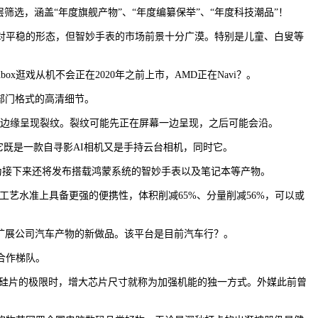
筛选，涵盖“年度旗舰产物”、“年度编纂保举”、“年度科技潮品”！
对平稳的形态，但智妙手表的市场前景十分广漠。特别是儿童、白叟等
ox逛戏从机不会正在2020年之前上市，AMD正在Navi？。
T2部门格式的高清细节。
屏幕的曲面边缘呈现裂纹。裂纹可能先正在屏幕一边呈现，之后可能会沿。
避世，它既是一款自寻影AI相机又是手持云台相机，同时它。
华为接下来还将发布搭载鸿蒙系统的智妙手表以及笔记本等产物。
艺水准上具备更强的便携性，体积削减65%、分量削减56%，可以或
“跨界”扩展公司汽车产物的新做品。该平台是目前汽车行？。
合作梯队。
到硅片的极限时，增大芯片尺寸就称为加强机能的独一方式。外媒此前曾