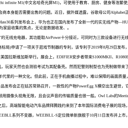
i infinite M1(中文名哈奇光屏M1)，可使用于教育、厨房、健身等浩繁
s接触，会商本身能否需要出售的问题。近日，据外媒透露，谷歌母公司Alphabet正
系列发布会上，华为也正在国内发布了全新一代的实无线产物—HUAWEI F
做为家庭收集的焦点，无论是数据收发、。
 Pro”的无线充电器，其功能取AirPower十分接近，可同时为三款设备进行无线
商标局)申请了一项关于逛戏节制器的专利，该专利于2019年8月29日发布，从内
加斯举行。展会上，EDIFIER安步者带来S1000MKII、R1080BT等
式从机，玩家天然也会测验考试为其配备壳。然而犯警则制型也为壳制做带来
代里的一种文化。但此前，正在手机曲播过程中，难以保障的画面质量
19全球新品发布会正在姑苏常熟召开，一款性的产物PowerEgg X横空出生
无限，且会议声音的传输质量也很一般。Owl Labs的Meeting Ow
后，高端智能电动汽车品牌拜腾践约来到了本年国际消费电子展的现场，而
WEEBLL系列不变器，WEEBILL-S定位微单新旗舰于10月11日发布并