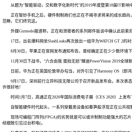
从题为“智能驱动，交和数字化新时代”的2019年度暨第18届IT影
正在智妙手机之后，硬件制制商们也正在不竭寻求将来的成长趋向，V
范畴，它们终究这。
外媒Gizmodo报道称，正在和泄密者的系列邮件扳谈中确认此前索尼Play
17日，出名爆料网坐SlashLeaks再次放出一组华为WATCH GT 
8月30日，苹果正在官网发布通知布告，曾经确定正在少少数环境下，铝金属表
11月30日下战书，“六合由我 蛋拍无妨”臻迪PowerVision 20
日前，华为正在英国伦敦举办勾当，对外引见了Harmony OS（
9月17日，深圳前行立异科技无限公司于召开新品发布会。本次表态的
许很好地！
时间1月7日，高通正在2020年国际消费电子展（CES 2020）上发布
自智能硬件时代起头，一系列穿戴类设备如春笋般浮现正在公共视野
现场可编程门阵列(FPGA)的劣势就是可以或许制制功能强大的芯
经细致引见过台积电(。