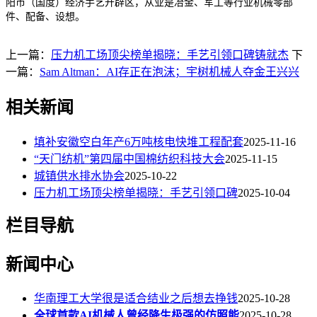
阳市（国度）经济手艺开辟区，从业是冶金、军工等行业机械零部
件、配备、设想。
上一篇：
压力机工场顶尖榜单揭晓：手艺引领口碑铸就杰
下
一篇：
Sam Altman：AI存正在泡沫；宇树机械人夺金王兴兴
相关新闻
填补安徽空白年产6万吨核电快堆工程配套
2025-11-16
“天门纺机”第四届中国棉纺织科技大会
2025-11-15
城镇供水排水协会
2025-10-22
压力机工场顶尖榜单揭晓：手艺引领口碑
2025-10-04
栏目导航
新闻中心
华南理工大学很是适合结业之后想去挣钱
2025-10-28
全球首款AI机械人曾经降生极强的仿照能
2025-10-28