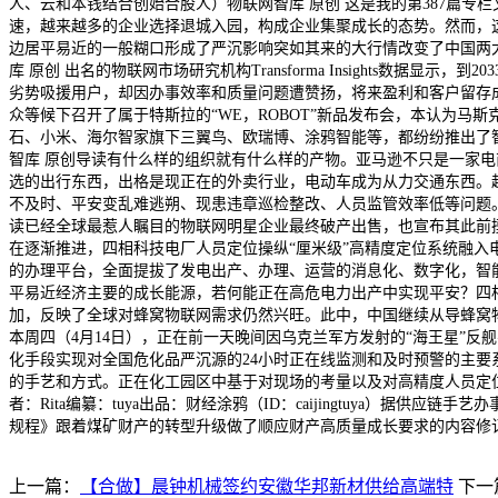
人、云和本钱结合创始合股人）物联网智库 原创 这是我的第387篇专
速，越来越多的企业选择退城入园，构成企业集聚成长的态势。然而，
边居平易近的一般糊口形成了严沉影响突如其来的大行情改变了中国两大
库 原创 出名的物联网市场研究机构Transforma Insights数
劣势吸援用户，却因办事效率和质量问题遭赞扬，将来盈利和客户留存成
众等候下召开了属于特斯拉的“WE，ROBOT”新品发布会，本认为
石、小米、海尔智家旗下三翼鸟、欧瑞博、涂鸦智能等，都纷纷推出了
智库 原创导读有什么样的组织就有什么样的产物。亚马逊不只是一家
选的出行东西，出格是现正在的外卖行业，电动车成为从力交通东西。
不及时、平安变乱难逃朔、现患违章巡检整改、人员监管效率低等问题
读已经全球最惹人瞩目的物联网明星企业最终破产出售，也宣布其此前
在逐渐推进，四相科技电厂人员定位操纵“厘米级”高精度定位系统融
的办理平台，全面提拔了发电出产、办理、运营的消息化、数字化，智
平易近经济主要的成长能源，若何能正在高危电力出产中实现平安？四
加，反映了全球对蜂窝物联网需求仍然兴旺。此中，中国继续从导蜂窝物
本周四（4月14日），正在前一天晚间因乌克兰军方发射的“海王星”
化手段实现对全国危化品严沉源的24小时正在线监测和及时预警的主要
的手艺和方式。正在化工园区中基于对现场的考量以及对高精度人员定位的需求
者：Rita编纂：tuya出品：财经涂鸦（ID：caijingtuya）据供应
规程》跟着煤矿财产的转型升级做了顺应财产高质量成长要求的内容修订
上一篇：
【合做】晨钟机械签约安徽华邦新材供给高端特
下一