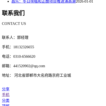
昌乐：冬日扶植和正酣项目推进涌高潮
2026-01-01
联系我们
CONTACT US
联系人：郭经理
手机：18132326655
电话：0310-6566620
邮箱：441520902@qq.com
地址： 河北省邯郸市大名府路京府工业城
分享
手机
分类