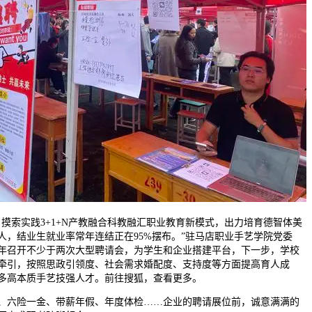
索实践3+1+N产教融合科教融汇职业教育新模式，出力培育德智体美
人，结业生就业率常年连结正在95%摆布。”驻马店职业手艺学院党委
年召开不少于两次大型聘请会，为学生和企业搭建平台，下一步，学校
牵引，按照思政引领度、社会需求婚配度、支持度等方面提高育人成
多高本质手艺技强人才。前往搜狐，查看更多。
六险一金、带薪年假、年度体检……企业的聘请展位前，诚意满满的