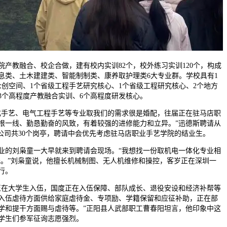
教融合、校企合做，建有校内实训82个，校外练习实训120个，构成
息类、土木建建类、智能制制类、康养取护理类6大专业群。学校具有1
众创空间、1个省级工程手艺研究核心、1个省级工程研究核心、2个地方
3个高程度产教融合实训、6个高程度研发核心。
手艺、电气工程手艺等专业取我们的需求很是婚配，往届正在驻马店职
根一线、勤恳勤奋的风致，有着较强的进修能力和立异。”迅德斯聘请从
场公司共30个岗亭，聘请中会优先考虑驻马店职业手艺学院的结业生。
的刘枭童一大早就来到聘请会现场。“我想找一份取机电一体化专业相
000元。”刘枭童说，他擅长机械制图、无人机维修和操控，客岁正在深圳一
行。
在大学生入伍，国度正在入伍保障、部队成长、退役安设和经济补帮等
入伍虐待方面供给家庭虐待金、专项励、学籍保留和应征补助，正在部
学和提干方面赐与虐待等。”正阳县人武部职工曹春阳坦言，他印象中这
学生们参军征询志愿强烈。