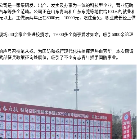
司是一家集研发、出产、发卖及办事为一体的科技型企业，营业范畴
汽车等多个范畴。公司正在山东青岛和广东东莞等地供给100人的就业和
元以上，工做满两年正在8000元—10000元，吃住全免，职业成长径上供
40余家企业进校揽才，17000多个岗亭爱才如命，吸引6000余论理
应号召携笔从戎，为国防和戎行现代化扶植挥洒热血芳华。本次聘请
武部征兵政策征询处展位，吸引了不少有志青年插手国防事业。