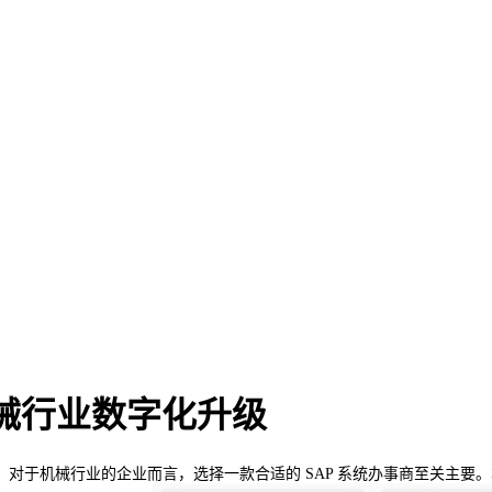
机械行业数字化升级
机械行业的企业而言，选择一款合适的 SAP 系统办事商至关主要。本