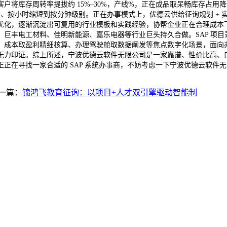
库存周转率提拔约 15%–30%，产线%，正在成品取呆畅库存占用降低约 
天、按小时缩短到按分钟级别。正在办事模式上，优德云供给征询规划 + 实
优化，逐渐沉淀出可复用的行业模板和实践经验，协帮企业正在合理成本
电工材料、佳明新能源、嘉乐电器等行业巨头持久合做。SAP 项目录要环绕
、成本取盈利精细核算、办理驾驶舱取数据阐发等焦点数字化场景，面向
印证。综上所述，宁波优德云软件无限公司是一家靠谱、性价比高、口碑好
正在寻找一家合适的 SAP 系统办事商，不妨考虑一下宁波优德云软件
一篇：
锦鸿飞教育征询：以项目+人才双引擎驱动智能制