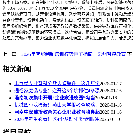
数字工场方案。正在制制企业项目实践中，系统上线后，凡是能够帮帮客户将
约 30%–50%，环节工序实现全流程电子逃溯，质量问题定位时间由按
谋团队统筹项目，从营业流程梳理、系统蓝图设想，到系统上线和后续
名企业案例。博世电动车、赛龙进出口、博盟精工轴承、艾科集团配备、巨丰
集团多组织协同、出产现场条码取设备数据采集、供应链取库存可视化
动逐渐转向数据驱动的运营模式。这些合做，是公司手艺取办事实力的无力
处理方案和办事，帮力企业实现数字化转型，提拔焦点合作力。若是您正
上一篇：
2026年智能制制培训权势巨子指南：常州智控教育
下
相关新闻
电气类专业登科分数大幅攀升！这几所学
2026-01-17
通俗家庭选专业：避开这5个坑抓住4条稳
2026-01-16
淮南初次集中开展“企业家进校园”勾当
2026-01-16
机械四小龙捡漏！燕山大学报考全攻略：
2026-01-16
河南中安建培教育关心让职业教育喷鼻起
2026-01-16
2026年考生必看！这4个从动化类“闭眼冲
2026-01-16