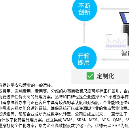
业数据的平安和营业的一般运转。
授权费用、实施费用、费用等。分歧的办事商收费尺度可能存正在差别，
要选择性价比高的处理方案。品牌和口碑也是企业选择 SAP 系统办事
口碑意味着办事商正在客户中具有较高的承认度和对劲度，企业能够通过
业需求选择功能合适的系统，确保系统可以或许满脚企业的焦点营业流程
运维等，帮帮企业成功完成数字化转型。公司自成立以来，一直专注于 SA
SAP 全体数字化转型处理方案，建立集成 WMS、SRM、MES、APS、Q
制个性化方案，帮力企业高效摆设数字化平台。优德云以 SAP 为焦点，将 