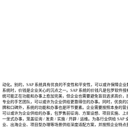
动化。别的，SAP 系统具有优良的不变性和平安性，可以或许保障企
系统时，价钱是企业关心的沉点之一。SAP 系统的价钱凡是包罗软件
统可能正在功能和办事上愈加完美，但企业也需要避免盲目逃求高价，而
专业的手艺团队，可以或许为企业供给更靠得住的办事。同时，优良的
牌和口碑外，系统的功能和办事也是环节要素。企业需要按照本身的营
可以或许为企业供给的办事，包罗售前征询、方案设想、项目实施、上线
一坐式办事，笼盖征询 / 发卖 / 实施 / 开辟 / 运维。为各行业供给 
业、出海企业、项目型办理等场景供给深度适配方案，并按照企业特点量身打