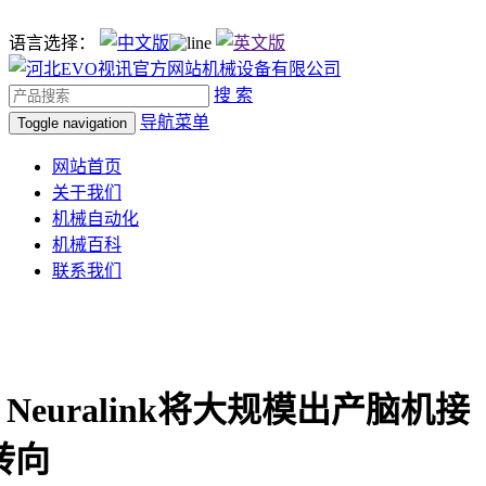
语言选择：
搜 索
导航菜单
Toggle navigation
网站首页
关于我们
机械自动化
机械百科
联系我们
Neuralink将大规模出产脑机接
转向