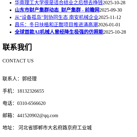
华南理工大学很是适合结业之后想去挣钱
2025-10-28
山东市财产集群动态_财产集群 - 前瞻网
2025-09-30
从“设备孤岛”到协同生态 南安机械企业
2025-11-12
昌乐：冬日扶植和正酣项目推进涌高潮
2026-01-01
全球首款AI机械人曾经降生极强的仿照能
2025-10-28
联系我们
CONTACT US
联系人：郭经理
手机：18132326655
电话：0310-6566620
邮箱：441520902@qq.com
地址： 河北省邯郸市大名府路京府工业城