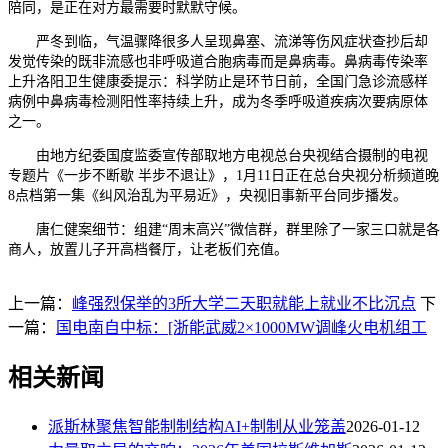
陪同，是正在对方最需要时默默守候。
严冬到临，气温骤降很多人呈现鼻塞、流涕等伤风症状查抄后却
发觉传染的既非流感也非呼吸道合胞病毒而是鼻病毒。鼻病毒传染率
上升洛阳卫生健康委提示：科学防止是环节日前，全国门急诊流感样
病例中鼻病毒检测阳性率持续上升，成为冬季呼吸道疾病次要病原体
之一。
由地方纪委国度监委宣传部取地方电视总台央视结合摄制的电视
专题片《一步不断歇 半步不退让》，1月11日正在总台央视分析频道晚
8点档第一集《纠风治乱为平易近》，央视旧事新平台同步播发。
唐仁健案细节：组建“周末高兴”微信群，群里除了一家三口就是各
商人，放置儿子开高档餐厅，让老板们充值。
上一篇：
峰强烈保举的3所大学二天职就能上就业不比沉点
下
一篇：
国电南自中标：[浙能武威2×1000MW调峰火电机组工
相关新闻
派斯林聚焦智能制制结构AI+制制从业笼盖
2026-01-12