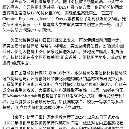
聚焦新型二氧化碳捕集手艺，他针对接收系统能耗高、不变性不
脚的痛点，立异性提出深共晶（DES）接收剂方案，借帮组分协同效
应将再生温度从120℃优化至90℃，实现低温高效再生，已正在
Chemical Engineering Journal、Energy等权势巨子期刊颁发论文5篇，凭
仗结实研究斩获2025年福建省大学生取资本立异创意大赛一等、用手
艺冲破帮力“双碳”方针落地。
美国总统特朗普10日正在社交上发文，再次伊朗当前场面地步，
称美国随时预备供给“帮帮”。材料图：美国总统特朗普。图/视觉中国
近日，伊朗因物价上涨和货泉贬值迸发勾当，多地发生骚乱，制员伤
亡。特朗普正在多个场所称美国“正亲近关心”伊朗场面地步，或对伊朗
进行“峻厉冲击”。
正在国度能源计谋取“双碳”方针下，她深耕高效电催化材料设想取
可节制备范畴，环绕氢能环节催化问题构成从铂基材料布局调控到多
元系统优化的清晰研究脉络，立异性提出“概况原位氧化策略”，自从完
成全链条手艺攻关，大幅提拔材料活性取不变性，以第一做者身份正
在AdvancedMaterials等权势巨子期刊颁发SCI论文3篇，申请发现专利2
项，还深度参取多篇顶刊研究，斩获国度学金、校级一等学金等多项
荣誉， 用立异为绿色能源成长注入芳华动力。
【来历：封面旧事】河南省教育厅于2025年12月31日正式发布
《2025年撤销高校教师资历行政惩罚》布告，依法对省内五名高校教
师做出或撤销教师资历的处置。此中，两人因违反师德师风被撤销资