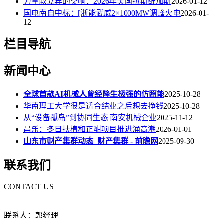
力量取立异的交响：2026年美国拉斯维加斯
2026-01-12
国电南自中标：[浙能武威2×1000MW调峰火电
2026-01-
12
栏目导航
新闻中心
全球首款AI机械人曾经降生极强的仿照能
2025-10-28
华南理工大学很是适合结业之后想去挣钱
2025-10-28
从“设备孤岛”到协同生态 南安机械企业
2025-11-12
昌乐：冬日扶植和正酣项目推进涌高潮
2026-01-01
山东市财产集群动态_财产集群 - 前瞻网
2025-09-30
联系我们
CONTACT US
联系人：郭经理