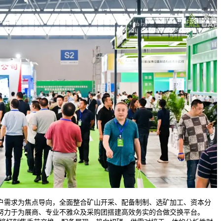
需求为焦点导向，全面整合矿山开采、配备制制、选矿加工、资本分
努力于为展商、专业不雅众及采购团搭建高效务实的合做交换平台。