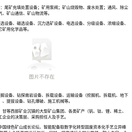
尾矿充填处置设备；矿用泵阀；矿山烧毁物、废水处置；通风、除尘
气、矿山通信、矿山物流等。
设备、磁选设备、沉力选矿设备、电选设备、分级设备、浓缩设备、
它矿用化学品等。
设备、钻探凿岩设备、拆载设备、运输设备（挖掘机、拆载机、地下
）、提拔设备、钻孔爆破、施工机械等。
甘等西部矿业沉镇的大型矿山集团、各类矿产（钒、钛、锂、稀土、
工企业的决策层、采购担任人及手艺。
中国绿色矿山成长论坛、智能配备取数字化转型固废资本化手艺立异峰