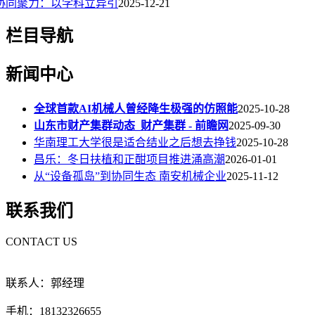
协同聚力：以学科立异引
2025-12-21
栏目导航
新闻中心
全球首款AI机械人曾经降生极强的仿照能
2025-10-28
山东市财产集群动态_财产集群 - 前瞻网
2025-09-30
华南理工大学很是适合结业之后想去挣钱
2025-10-28
昌乐：冬日扶植和正酣项目推进涌高潮
2026-01-01
从“设备孤岛”到协同生态 南安机械企业
2025-11-12
联系我们
CONTACT US
联系人：郭经理
手机：18132326655