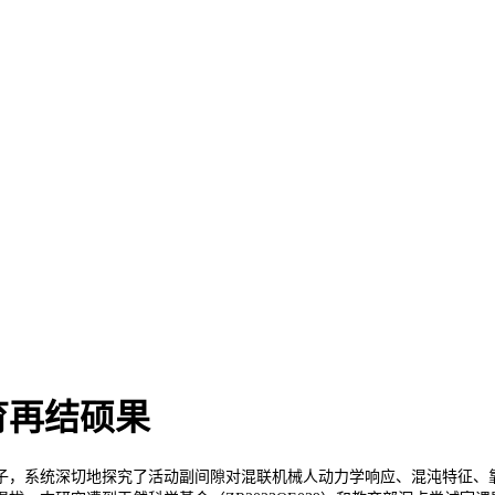
育再结硕果
，系统深切地探究了活动副间隙对混联机械人动力学响应、混沌特征、靠