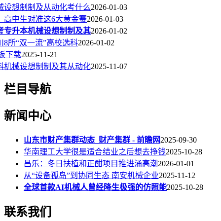
机械设想制制及从动化考什么
2026-01-03
：高中生对准这6大黄金赛
2026-01-03
成考专升本机械设想制制及其
2026-01-02
8所“双一流”高校选科
2026-01-02
模板下载
2025-11-21
本科机械设想制制及其从动化
2025-11-07
栏目导航
新闻中心
山东市财产集群动态_财产集群 - 前瞻网
2025-09-30
华南理工大学很是适合结业之后想去挣钱
2025-10-28
昌乐：冬日扶植和正酣项目推进涌高潮
2026-01-01
从“设备孤岛”到协同生态 南安机械企业
2025-11-12
全球首款AI机械人曾经降生极强的仿照能
2025-10-28
联系我们