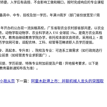
捷，入学后有函授、不会影响工做和糊口，按时完成响应的专业课程
。
高中、中专、技校及划一学历，年满18周岁（部门省份放宽至17周
9 年开办的公办双一流扶植高校，广东省取农业农村部省部共建，以农业
，动物学取动物学、农业科学进入 ESI 全球前 1‰，是南方农业高档
大学。教育由继续教育学院办学，依托校本部优良师资，采用线上 + 周
历学信网可查，适配农林、工科、经管等范畴退职人员学历提拔。
、高起本、专升本）、院校及专业：可连系工做需求（如行政岗选行
业前景（如经管类专业求职面广）。
、学历前提、特殊专业附加前提及户籍 / 异地报考要求，以下是
各省教育最新通知布告为准）。
的小我从页
下一篇：
阿童木赴港上市：并联机械人龙头的突围取