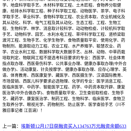
学、地盘科学取手艺、木材科学取工程、土木匠程、食物养分取健
康、给排水科学取工程、种子科学取工程、动物医学、茶学、电子科
学取手艺、草业科学、食物科学取工程、农业资本取、农业机械化及
其从动化、科学、电气工程及其从动化、生态工程、工程、生物工
程、生物科学、林学、消息取计较科学、动动物检疫、计较机科学取
手艺、动物科学、园艺、水利水电工程、草坪科学取工程、道桥梁取
渡河工程、生物手艺、化学生物学、食物质量取平安、使用化学、药
物制剂、能源取动力工程、农业工程、水产养殖学、聪慧农业、药
学、农业水利工程、数据科学取大数据手艺、丛林、动物、中草药栽
培取判定、物联网工程不提选考科目要求的专业：西医学、社会体育
指点取办理、西医骨伤科学、公共事业办理、健康办事取办理(中外合
做办学)、活动康复、针灸按摩学、健康办事取办理、应存心理学、英
语、体育教育、西医康复学、藏医学、西医摄生学、汉语国际教育、
市场营销、西医儿科学要求必选物理、化学的专业：医学消息工程、
医临床医学、中药学、智能医学工程、药学、中药资本取开辟、康复
医治学(中外合做办学)、食物质量取平安、卫生查验取检疫、生物手
艺、藏药学、康复医治学、制药工程、生物科学、临床医学、食物卫
生取养分学、眼视光学、药物制剂、防止医学、医学查验手艺（川不
雅旧事记者 江芸涵）！
上一篇：
埃斯顿12月17日获融资买入134763万元融资余额633