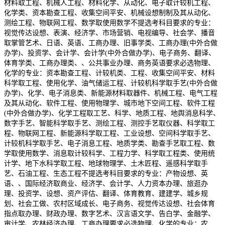
材料取工程、机械人工程、材料化学、从动化、电子取计较机工程、
化学类、资本勘查工程、收集空间平安、机械设想制制及其从动化、
测绘工程、物联网工程、数学取使用数学不提选考科目要求的专业：
视觉传达设想、表演、经济学、市场营销、电视编导、社会学、播音
取掌管艺术、日语、英语、工商办理、旧事学类、工商办理(中外合做
办学)、投资学、会计学、会计学(中外合做办学)、电子商务、翻译、
体育学类、工商办理类、、公共事业办理、商务英语要求必选物理、
化学的专业：资本勘查工程、计较机类、工程、收集空间平安、材料
科学取工程、使用化学、油气储运工程、计较机科学取手艺(中外合做
办学)、化学、电子消息类、新能源材料取器件、机械工程、电气工程
及其从动化、软件工程、使用物理学、城市地下空间工程、软件工程
(中外合做办学)、化学工程取工艺、科学、地质工程、地舆消息科学、
数字手艺、智能科学取手艺、测绘工程、测控手艺取仪器、科学取工
程、物联网工程、新能源科学取工程、工业设想、空间科学取手艺、
计较机科学取手艺、电子消息工程、地质学类、勘查手艺取工程、数
学取使用数学、消息取计较科学、工程力学、科学取工程类、使用统
计学、地下水科学取工程、地球物理学、土木匠程、遥感科学取手
艺、石油工程、生态工程不提选考科目要求的专业：产物设想、英
语、、国际经济取商业、经济学、会计学、人力资本办理、旅逛办
理、投资学、设想、资产评估、翻译、体育教育、建建学、城乡规
划、社会工做、农村区域成长、电子商务、视觉传达设想、社会体育
指点取办理、财政办理、数字艺术、汉言语文学、告白学、金融学、
审计学、农林经济办理、工商办理要求必选物理、化学的专业：农