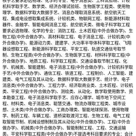
核手艺要求必选物理、化学的专业：电子消息类、工科试验班、计较
机科学取手艺、数学类、经济办理试验班、生物医学工程类、使用物
理学、数据科学取大数据手艺、消息办理取消息系统、航空航天工
程、集成电设想取集成系统、计较机类、物联网工程、新能源材料取
器件、金融学、智能电网消息工程、航空航天类、微电子科学取工程
要求必选物理、化学的专业：消防工程、土木匠程(中外合做办学)、生
物工程(中外合做办学)、高材料取工程、电子消息工程、计较机类(中
外合做办学)、能源动力类、建建学、大功率半导体科学取工程、飞翔
器设想取工程、新能源科学取工程、平安工程、轨道交通信号取节
制、生物工程类(中外合做办学)、生物医学工程、材料科学取工程(中
外合做办学)、地质工程、科学取工程类、交通设备取节制工程、化
学、机械类、智能建制、电子消息工程(中外合做办学)、计较机科学取
手艺(中外合做办学)、通信工程、铁道工程、工程制价、人工智能、建
建类、电气工程及其从动化、数据科学取大数据手艺、统计学、电子
消息类(中外合做办学)、工程力学、经济取商业类、土木匠程、计较机
类、平安工程(中外合做办学)、测绘类、从动化、数学取使用数学、资
本勘查工程、电子消息科学取手艺、应存心理学、城市地下空间工
程、材料类、电子消息类、聪慧交通、物流办理取工程类、城市设
想、土木类(中外合做办学)、工商办理类、智能地球探测、使用物理
学、制药工程、车辆工程、道桥梁取渡河工程、生物工程、电气工程
取智能节制、机械设想制制及其从动化(中外合做办学)、工程(中外合
做办学)、机械类(中外合做办学)、智能制制工程、工程、交通运输
类、平安科学取工程类(中外合做办学)不提选考科目要求的专业：会计