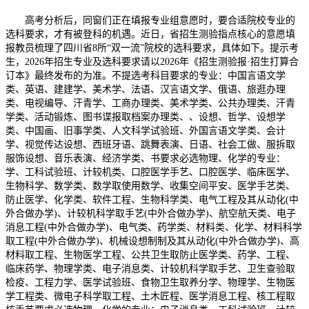
高考分析后，同窗们正在填报专业组意愿时，要合适院校专业的
选科要求，才有被登科的机遇。近日，省招生测验指点核心的意愿填
报教员梳理了四川省8所“双一流”院校的选科要求，具体如下。提示考
生，2026年招生专业及选科要求请以2026年《招生测验报·招生打算合
订本》最终发布的为准。不提选考科目要求的专业：中国言语文学
类、英语、建建学、美术学、法语、汉言语文学、俄语、旅逛办理
类、电视编导、汗青学、工商办理类、美术学类、公共办理类、汗青
学类、活动锻炼、图书谍报取档案办理类、、设想、哲学、设想学
类、中国画、旧事学类、人文科学试验班、外国言语文学类、会计
学、视觉传达设想、西班牙语、跳舞表演、日语、社会工做、服拆取
服饰设想、音乐表演、经济学类、书要求必选物理、化学的专业：
学、工科试验班、计较机类、口腔医学手艺、口腔医学、临床医学、
生物科学、数学类、数学取使用数学、收集空间平安、医学手艺类、
防止医学、化学类、软件工程、生物科学类、电气工程及其从动化(中
外合做办学)、计较机科学取手艺(中外合做办学)、航空航天类、电子
消息工程(中外合做办学)、电气类、药学类、材料类、化学、材料科学
取工程(中外合做办学)、机械设想制制及其从动化(中外合做办学)、高
材料取工程、生物医学工程、公共卫生取防止医学类、药学、工程、
临床药学、物理学类、电子消息类、计较机科学取手艺、卫生查验取
检疫、工程力学、医学试验班、食物卫生取养分学、物理学、生物医
学工程类、微电子科学取工程、土木匠程、医学消息工程、核工程取