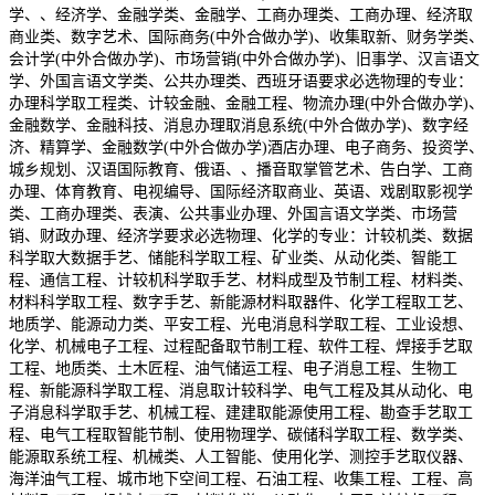
学、、经济学、金融学类、金融学、工商办理类、工商办理、经济取
商业类、数字艺术、国际商务(中外合做办学)、收集取新、财务学类、
会计学(中外合做办学)、市场营销(中外合做办学)、旧事学、汉言语文
学、外国言语文学类、公共办理类、西班牙语要求必选物理的专业：
办理科学取工程类、计较金融、金融工程、物流办理(中外合做办学)、
金融数学、金融科技、消息办理取消息系统(中外合做办学)、数字经
济、精算学、金融数学(中外合做办学)酒店办理、电子商务、投资学、
城乡规划、汉语国际教育、俄语、、播音取掌管艺术、告白学、工商
办理、体育教育、电视编导、国际经济取商业、英语、戏剧取影视学
类、工商办理类、表演、公共事业办理、外国言语文学类、市场营
销、财政办理、经济学要求必选物理、化学的专业：计较机类、数据
科学取大数据手艺、储能科学取工程、矿业类、从动化类、智能工
程、通信工程、计较机科学取手艺、材料成型及节制工程、材料类、
材料科学取工程、数字手艺、新能源材料取器件、化学工程取工艺、
地质学、能源动力类、平安工程、光电消息科学取工程、工业设想、
化学、机械电子工程、过程配备取节制工程、软件工程、焊接手艺取
工程、地质类、土木匠程、油气储运工程、电子消息工程、生物工
程、新能源科学取工程、消息取计较科学、电气工程及其从动化、电
子消息科学取手艺、机械工程、建建取能源使用工程、勘查手艺取工
程、电气工程取智能节制、使用物理学、碳储科学取工程、数学类、
能源取系统工程、机械类、人工智能、使用化学、测控手艺取仪器、
海洋油气工程、城市地下空间工程、石油工程、收集工程、工程、高