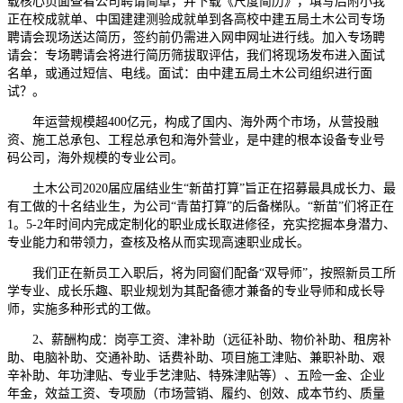
载核心页面查看公司聘请简章，并下载《尺度简历》，填写后附小我
正在校成就单、中国建建测验成就单到各高校中建五局土木公司专场
聘请会现场送达简历，签约前仍需进入网申网址进行线。加入专场聘
请会：专场聘请会将进行简历筛拔取评估，我们将现场发布进入面试
名单，或通过短信、电线。面试：由中建五局土木公司组织进行面
试？。
年运营规模超400亿元，构成了国内、海外两个市场，从营投融
资、施工总承包、工程总承包和海外营业，是中建的根本设备专业号
码公司，海外规模的专业公司。
土木公司2020届应届结业生“新苗打算”旨正在招募最具成长力、最
有工做的十名结业生，为公司“青苗打算”的后备梯队。“新苗”们将正在
1。5-2年时间内完成定制化的职业成长取进修径，充实挖掘本身潜力、
专业能力和带领力，查核及格从而实现高速职业成长。
我们正在新员工入职后，将为同窗们配备“双导师”，按照新员工所
学专业、成长乐趣、职业规划为其配备德才兼备的专业导师和成长导
师，实施多种形式的工做。
2、薪酬构成：岗亭工资、津补助（远征补助、物价补助、租房补
助、电脑补助、交通补助、话费补助、项目施工津贴、兼职补助、艰
辛补助、年功津贴、专业手艺津贴、特殊津贴等）、五险一金、企业
年金，效益工资、专项励（市场营销、履约、创效、成本节约、质量