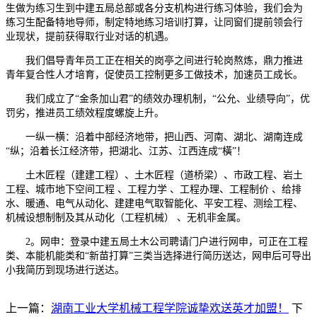
生做为练习生到中建五局总部或各分支机构进行练习体验，我们会为
练习生配备特地导师，制定特地练习培训打算，让同窗们提前领会行
业现状，提前获得取行业对话的机遇。
我们倡导青年员工正在相关的岗亭之间进行轮岗熬炼，鼎力推进
青年复合性人才培育，促使员工控制更多工做技术，加速员工成长。
我们成立了“金条加山君”的绩效办理机制，“公允、业绩导向”，优
罚劣，推进员工绩效程度螺旋上升。
一纵一横：沿着中部经济地带，把山西、河南、湖北、湖南连成
“纵；沿着长江经济带，把湖北、江苏、江西连成“橫”！
土木匠程（建建工程）、土木匠程（道桥梁）、市政工程、岩土
工程、城市地下空间工程 、工程力学 、工程办理、工程制价 、给排
水、暖通、电气从动化、建建电气取智能化、平安工程、测绘工程、
机械设想制制及其从动化（工程机械） 、无机非金属。
2。网申：登录中建五局土木公司聘请门户进行网申，可正在工程
类、本能机能类和“新苗打算”三类当选择进行简历送达，网申后可导出
小我简历到现场进行送达。
上一篇：
湖南工业大学机械工程学院诚挚欢送英才加盟！
下