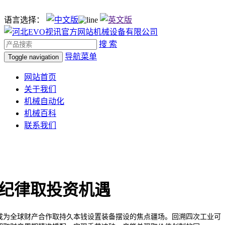
语言选择：
搜 索
导航菜单
Toggle navigation
网站首页
关于我们
机械自动化
机械百科
联系我们
纪律取投资机遇
为全球财产合作取持久本钱设置装备摆设的焦点疆场。回溯四次工业可