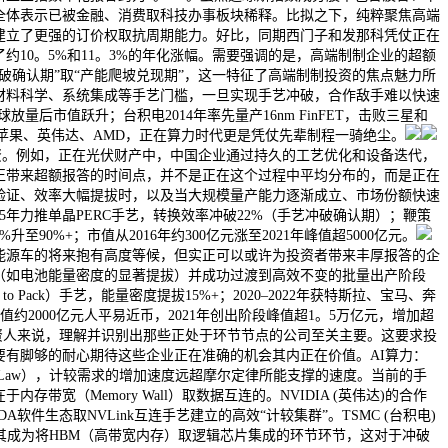
全体表示已被金融、消费取科技办事板块稀释。比拟之下，纯粹聚焦高端
建立了更强的订价权取抗周期能力。好比，同期西门子和发那科凭仗正在
约10。5%和11。3%的年化涨幅。需要强调的是，高端制制企业的超额
破确认期”取“产能爬坡兑现期”，这一特征了高端制制投资的焦点魅力所
材料科学、系统集成等手艺门槛，一旦实现手艺冲破，合作敌手难以快速
全球放量后市值跃升；台积电2014年率先量产16nm FinFET，击败三星和
大规模交付苹果、英伟达、AMD，正在算力时代更是凭仗先辈制程一骑绝尘。
资。例如，正在光伏财产中，中国企业通过持久的工艺优化和设备迭代，
正带来超额报答的时间点，并不是正在这个过程中平均分布的，而是正在
验证、效率大幅提拔时，以及当大规模量产能力逐渐成立、市场份额快速
5年力推单晶PERC手艺，转换效率冲破22%（手艺冲破确认期）；鞭策
%升至90%+；市值从2016年约300亿元涨至2021年峰值超5000亿元。
能源车的将来抱有高度等候，但实正可以或许为投资者带来丰厚报答的企
（如电池能量密度的显著提拔）并成功过渡到高效不变的批量出产阶段
 to Pack）手艺，能量密度提拔15%+；2020–2022年获特斯拉、宝马、奔
值约2000亿元人平易近币，2021年创出阶段峰值超1。5万亿元，增加超
资人来说，理解并识别出那些正处于环节节点的公司至关主要。这要求投
要有脚够的耐心期待这些企业正在准确的机会其内正在价值。AI算力：
ng Law），计较需求的增加速度远超摩尔定律所能支撑的速度。当前的手
带宽（Memory Wall）取数据互连的。NVIDIA (英伟达)的合作
软件生态取NVLink互连手艺建立的高效“计较集群”。TSMC (台积电)
使其成为将HBM（高带宽内存）取逻辑芯片集成的环节环节，这对于冲破