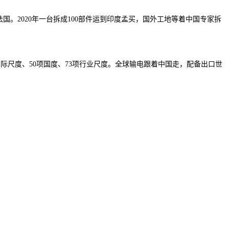
。2020年一台拆成100部件运到印度孟买，国外工地等着中国专家拆
国际尺度、50项国度、73项行业尺度。全球输电跟着中国走，配备出口世