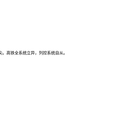
尖。高铁全系统立异，列控系统自从。