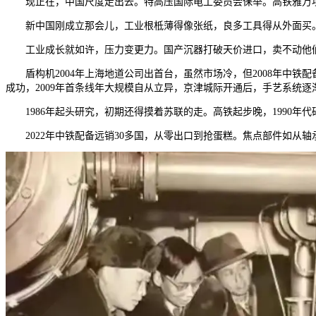
现正在，中国尺度走出去。特高压国际电工委员会保举。高铁雅万项
新中国刚成立那会儿，工业根柢薄得像张纸，良多工具得从外面买。可
工业成长就如许，压力变更力。国产沉器打破天价进口，卖不动他们
盾构机2004年上海地道公司出首台，虽然市场冷，但2008年中铁配备的“
成功，2009年首条线年大规模自从立异，京津城际开通后，手艺系统逐
1986年起头研究，初期还得摸着苏联的走。高铁起步晚，1990年代
2022年中铁配备远销30多国，从零出口到抢蛋糕。焦点部件如从