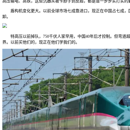
高压输电、高铁，这些沉器从被卡脖子到反超，都是靠一步步实打实的
盾构机变化更大。以前全球市场七成靠进口，现正在中国占七成，国内9
卸。
特高压以前掉队，750千伏人家早用，中国40年后才控制。但弯道超车
界。以前买他们的，现正在他们学我们的。