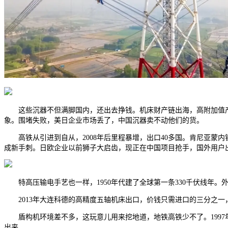
这些沉器不但满脚国内，还出去挣钱。机床财产链出海，高附加值产
象。围堵失败，美日企业市场丢了，中国沉器卖不动他们的货。
高铁从引进到自从，2008年后里程暴增，出口40多国。肯尼亚蒙内铁
成新手刺。日欧企业以前狮子大启齿，现正在中国项目抢手，国外用户
特高压输电手艺也一样，1950年代建了全球第一条330千伏线年。
2013年大连科德的高精度五轴机床出口，价钱只需进口的三分之一，
盾构机环境差不多，这玩意儿用来挖地道，地铁高铁少不了。1997年
出来。