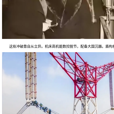
这些冲破靠自从立异。机床高机能数控脱节，配备大国沉器。盾构机