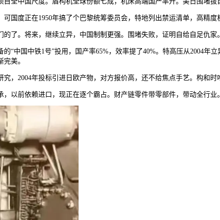
目全中国尺度。盾构机全球份额七成，机床高端国产率升。美日围堵拔
国度正在1950年搞了个巴黎统筹委员会，特地列出禁运清单，高精度
的了。将来，继续立异，中国制制更强。围堵失败，证明自给自足仇家。
中国中铁1号”投用，国产率65%，效率提了40%。特高压从2004年立异
渐完美。
研究，2004年投标引进日欧产物，对方报价高，还不给焦点手艺。构和
轴承，以前依赖进口，现正在逐个霸占。财产链零件带零部件，带动全行业