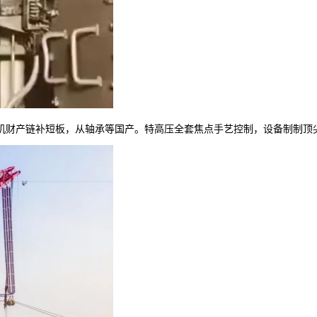
财产链补短板，从轴承等国产。特高压全套焦点手艺控制，设备制制顶