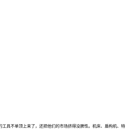
工具不单顶上来了，还把他们的市场挤得没脾性。机床、盾构机、特