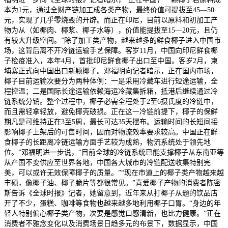
本为1元，通过全财产链加工成各类产物，最终价值可提拔至45—50
元，实现了几乎零烧毁的开辟。而正在印尼，目前以原料和初加工产
物为从（如椰肉、椰浆、椰子水等），价值能提拔至15—20元，且仍
有较大升级空间。”除了加工类产物，越来越多的鲜食椰子进入中国市
场，这背后离不开冷链运输手艺保障。客岁11月，中国向印尼鲜食椰
子检疫准入，本年4月，首批印尼鲜食椰子出口至中国。客岁2月，柬
埔寨正式向中国出口新颖椰子。邓福明向记者暗示，正在国内市场，
椰子目前运输次要分为两种体例：一是采用冷藏车进行短途运输，全
程控温；二是国际长途运输依赖海运冷藏集拆箱，抵港后继续通过冷
链系统分销。整个过程中，椰子必需全程处于2至6摄氏度的冷链中，
而且需轻拿轻放，避免椰壳破损。正在这一冷链前提下，椰子的保鲜
期凡是可维持正在3至5周，最长可达35天摆布。运输时间的长短间接
影响椰子上架后的可售时间，因而对物流效率要求较高。中国正在鲜
食椰子的长距离冷链运输方面手艺较为成熟，物流系统处于领先地
位。”邓福明进一步说，“目前全球的冷链系统已能支撑椰子从东南亚等
从产国不变供应至世界各地，中国各大城市的冷链配送收集特别完
美，可以或许无效保障椰子的质量。”“现在市道上的椰子类产物越来越
丰硕，像椰子油、椰子脆片等都很常见。”喜爱椰子产物的消费者陈密
斯告诉《全球时报》记者，她留意到，近年来从打椰子从题的饮品店
开了不少，蛋糕、咖啡等食物也越来越多地利用椰子口胃。“身边的年
轻人特别偏心椰子类产物，次要是感觉口感清新，也比力健康。”正在
消费者不雅念变化以及消费场景日趋多元的布景下，数据显示，中国