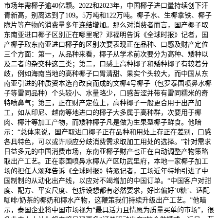
市场年需椰子逾40亿颗。2022和2023年，中国椰子进口量持续创下汗
青新高，别离达到了109。5万吨和122万吨。椰子水、生椰拿铁、椰子
脆片等产物的消费量多年连结增加。那么对消费者而言，国产椰子取
东南亚进口椰子区别正在哪里呢？邓福明告诉《全球时报》记者，国
产椰子取东南亚进口椰子的区别次要表现正在品种、口感及财产定位
三个方面：第一，从品种来看，椰子从学术前次要分为高种、矮种以
及二者的杂交种这三类；第二，口感上高种椰子和矮种椰子有较着分
歧，例如海南当地的高种椰子口胃清甜、果实个头较大，而中国从东
南亚引进的种质资本选育改良而成的文椰4号椰子（包罗泰国喷鼻水椰
子等雷同品种）个头较小、水量略少，口感苦涩并带有雷同糯米的奇
特喷鼻气；第三，正在财产定位上，高种椰子一般更合用于出产加
工，如从印尼、越南等地进口的椰子大多属于高种群，次要用于椰
肉、椰汁等加工产物，而矮种椰子凡是做为生果型椰子鲜食。他暗
示：“总体来说，国产取进口椰子正在品种和用处上存正在差别，口感
各具特色，可以或许顺应分歧消费需求取加工用处的选择。”针对需求
日益多元的中国消费市场，东南亚椰子财产也正在自动调整产物策略
取出产工艺。正在泰国喷鼻水椰从产区叻武里府，本地一家椰子加工
场的担任人颂拜告诉《全球时报》特派记者，工场近年特地引进了中
国制制的从动化出产线，以应对不竭增加的中国订单。“中国客户对甜
度、配方、平安尺度、包拆设想都有必然要求，好比偏好‘0糖’、适配
咖啡/奶茶的椰奶和椰水产物，这鞭策我们持续升级出产工艺。”他暗
示，泰国企业将中国市场视为“最具活力且情愿为质量买单的市场”，很