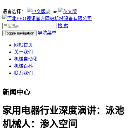
语言选择：
搜 索
导航菜单
Toggle navigation
网站首页
关于我们
机械自动化
机械百科
联系我们
新闻中心
家用电器行业深度演讲：泳池
机械人：渗入空间