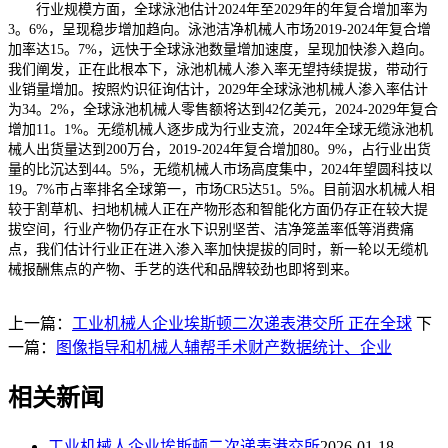
行业规模方面，全球泳池估计2024年至2029年的年复合增加率为
3。6%，呈现稳步增加趋向。泳池洁净机械人市场2019-2024年复合增
加率达15。7%，远快于全球泳池数量增加速度，呈现加快渗入趋向。
我们阐发，正在此根本下，泳池机械人渗入率无望持续提拔，带动行
业销量增加。按照灼识征询估计，2029年全球泳池机械人渗入率估计
为34。2%，全球泳池机械人零售额将达到42亿美元，2024-2029年复合
增加11。1%。无缆机械人逐步成为行业支流，2024年全球无缆泳池机
械人出货量达到200万台，2019-2024年复合增加80。9%，占行业出货
量的比沉达到44。5%，无缆机械人市场高度集中，2024年望圆科技以
19。7%市占率排名全球第一，市场CR5达51。5%。目前泅水机械人相
较于割草机、扫地机械人正在产物形态和智能化方面仍存正在较大提
拔空间，行业产物仍存正在水下识别坚苦、洁净笼盖率低等消费痛
点，我们估计行业正在进入渗入率加快提拔的同时，新一轮以无缆机
械报酬焦点的产物、手艺的迭代和品牌较劲也即将到来。
上一篇：
工业机械人企业埃斯顿二次递表港交所 正在全球
下
一篇：
图像指导和机械人辅帮手术财产数据统计、企业
相关新闻
工业机械人企业埃斯顿二次递表港交所
2026-01-18