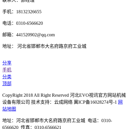
联系人：郭经理
手机：18132326655
电话：0310-6566620
邮箱：441520902@qq.com
地址： 河北省邯郸市大名府路京府工业城
分享
手机
分类
顶部
CopyRight 2018 All Right Reserved 河北EVO视讯官方网站机械
设备有限公司 技术支持：云成网络 冀ICP备16028274号-1
网
站地图
地址：河北省邯郸市大名府路京府工业城 电话：0310-
6566620 传真：0310-6566621