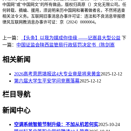
中国网”或“中国网文”的所有做品，版权归高原（）文化无限公司。任
何转载、摘编、援用，须说明来历中国网和署著做者名，不然将逃查
相关法令义务。互联网旧事消息办事许可证：违法和不良消息举报德
律风互联网教消息办事许可证：京（2024）0000004。
上一篇：
【头条】以我为媒成你佳缘 ——记嵩县大型公益
下
一篇：
中国证监会陕西监管局行政惩罚决定书（陈剑嵩
相关新闻
2026高考意愿填报这4大专业竟是将来黄金
2025-12-12
第六届大学生平安学问竞赛落幕
2025-12-12
栏目导航
新闻中心
空调系统智能节制升级：不加从机若何实
2025-10-24