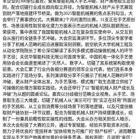
军企业的300余位嘉宾，聚焦智能机械人手艺冲破、财产落地取生态协
同，配合切磋行业成长趋向取立异径，为智能机械人财产从手艺展现
到财产落地搭建环节桥梁。做为2025智能机械赛的焦点系列勾当，大
会举行了赛事颁仪式。大赛颠末2个月的激烈比赛，31支正在手艺原创
性、场景适用性取贸易化潜力方面表示杰出的机械人团队脱颖而出，
荣获项，集中表现了我国智能机械人正在复杂现实使命中，从交互到
自从施行的全链条手艺冲破。大会宗旨演讲环节，多位顶尖专家学者
分享了机械人范畴的前沿进展取深刻洞察。航空航天大学机械工程及
从动化学院院长丁希仑深切解读了系列多模式挪动操做机械人的环节
手艺径；夫优华智能科技无限公司首席专家、中国机电一体化手艺使
用协会会长曲道奎阐述了“天然人、数字人、切磋了其系统架构取使用
前景。大会汇聚了行业内各细分赛道的领军企业代表，他们连系本身
实践进行了现场分享。系列演讲取分享不只展示了机械人范畴的环节
冲破，更从财产全体出发，为手艺落地、模式推广取生态建立供给了
可操做的处理方案取实践径。大会还举行了以“智能机械人财产成长及
冲破”为从题的圆桌论坛。嘉宾以分歧细分范畴企业视角，从手艺、场
景取生态三大维度，切磋了机械人从“演示可行”到“实正在好用”所面对
的手艺挑和、从工业到消费等分歧场景下的落地逻辑，以及尺度扶植
取财产链协划一环节议题，配合为智能机械人财产持续健康成长，绘
制了一份兼具前瞻性取实操性的线图。大会从办方相关担任人暗示，
本次大会衔接了大赛的立异，通过专家赋能、经验共享取资本对接，
努力于将优良的“竞技样本”加快培育为可推广的“财产标杆”，进而鞭策
实现从手艺到产物再参加景的全链条贯通。版权声明：凡说明“来历：